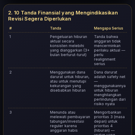
2. 10 Tanda Finansial yang Mengindikasikan
Revisi Segera Diperlukan
#
Tanda
Mengapa Serius
1
Pengeluaran hiburan
Tanda bahwa
aktual secara
anggaran tidak
konsisten melebihi
mencerminkan
yang dianggarkan (3+
perilaku aktual —
bulan berturut-turut)
perlu
realignment
serius
2
Menggunakan dana
Dana darurat
darurat untuk hiburan,
adalah safety net
atau untuk menutupi
—
kekurangan yang
menggunakannya
disebabkan hiburan
untuk hiburan
menghilangkan
perlindungan dari
risiko nyata
3
Menunda atau
Mengorbankan
melewati pembayaran
prioritas 3 (masa
tabungan/investasi
depan) untuk
reguler karena
prioritas 4
anggaran habis
(hiburan) —
urutan yang