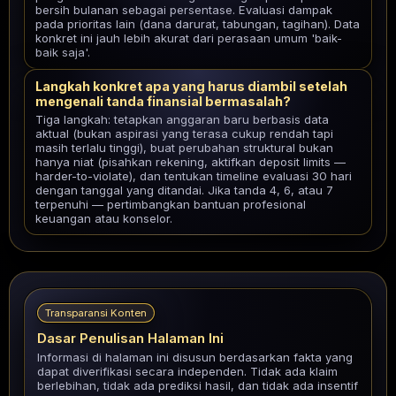
bersih bulanan sebagai persentase. Evaluasi dampak
pada prioritas lain (dana darurat, tabungan, tagihan). Data
konkret ini jauh lebih akurat dari perasaan umum 'baik-
baik saja'.
Langkah konkret apa yang harus diambil setelah
mengenali tanda finansial bermasalah?
Tiga langkah: tetapkan anggaran baru berbasis data
aktual (bukan aspirasi yang terasa cukup rendah tapi
masih terlalu tinggi), buat perubahan struktural bukan
hanya niat (pisahkan rekening, aktifkan deposit limits —
harder-to-violate), dan tentukan timeline evaluasi 30 hari
dengan tanggal yang ditandai. Jika tanda 4, 6, atau 7
terpenuhi — pertimbangkan bantuan profesional
keuangan atau konselor.
Transparansi Konten
Dasar Penulisan Halaman Ini
Informasi di halaman ini disusun berdasarkan fakta yang
dapat diverifikasi secara independen. Tidak ada klaim
berlebihan, tidak ada prediksi hasil, dan tidak ada insentif