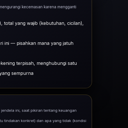
g mengurangi kecemasan karena mengganti
, total yang wajib (kebutuhan, cicilan),
ri ini — pisahkan mana yang jatuh
kening terpisah, menghubungi satu
n yang sempurna
 jendela ini, saat pikiran tentang keuangan
tu tindakan konkret) dan apa yang tidak (kondisi