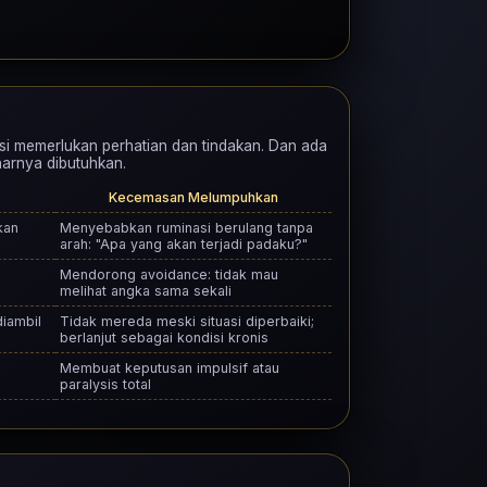
i memerlukan perhatian dan tindakan. Dan ada
arnya dibutuhkan.
Kecemasan Melumpuhkan
kan
Menyebabkan ruminasi berulang tanpa
arah: "Apa yang akan terjadi padaku?"
Mendorong avoidance: tidak mau
melihat angka sama sekali
diambil
Tidak mereda meski situasi diperbaiki;
berlanjut sebagai kondisi kronis
Membuat keputusan impulsif atau
paralysis total