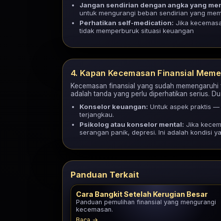
Jangan sendirian dengan angka yang me
untuk mengurangi beban sendirian yang me
Perhatikan self-medication:
Jika kecemasan
tidak memperburuk situasi keuangan
4. Kapan Kecemasan Finansial Meme
Kecemasan finansial yang sudah memengaruhi fu
adalah tanda yang perlu diperhatikan serius. Du
Konselor keuangan:
Untuk aspek praktis —
terjangkau.
Psikolog atau konselor mental:
Jika kecema
serangan panik, depresi. Ini adalah kondisi ya
Panduan Terkait
Cara Bangkit Setelah Kerugian Besar
Panduan pemulihan finansial yang mengurangi
kecemasan.
Baca →