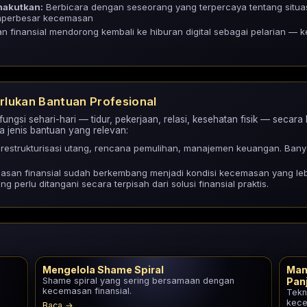
nakutkan:
Berbicara dengan seseorang yang terpercaya tentang situasi
mperbesar kecemasan
 finansial mendorong kembali ke hiburan digital sebagai pelarian — ke
rlukan Bantuan Profesional
ngsi sehari-hari — tidur, pekerjaan, relasi, kesehatan fisik — secar
a jenis bantuan yang relevan:
 restrukturisasi utang, rencana pemulihan, manajemen keuangan. Ban
san finansial sudah berkembang menjadi kondisi kecemasan yang lebih
ng perlu ditangani secara terpisah dari solusi finansial praktis.
Mengelola Shame Spiral
Man
Shame spiral yang sering bersamaan dengan
Pan
kecemasan finansial.
Tekn
kece
Baca →