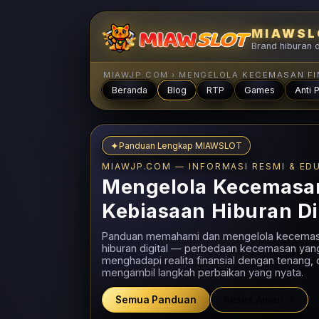
MIAWSL
Brand hiburan d
MIAWJP.COM › MENGELOLA KECEMASAN FI
Beranda
Blog
RTP
Games
Anti 
✦
Panduan Lengkap MIAWSLOT
MIAWJP.COM — INFORMASI RESMI & ED
Mengelola Kecemasan
Kebiasaan Hiburan Di
Panduan memahami dan mengelola kecemasan 
hiburan digital — perbedaan kecemasan yang
menghadapi realita finansial dengan tenang
mengambil langkah perbaikan yang nyata.
Semua Panduan
Akses Aman →