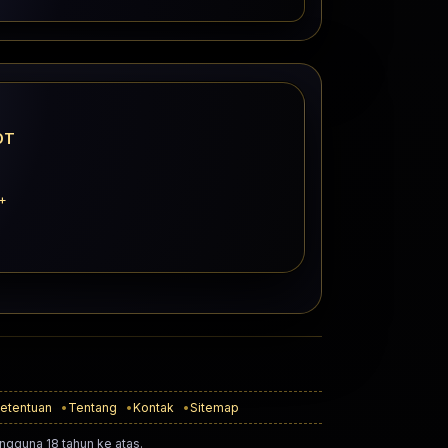
OT
+
Ketentuan
Tentang
Kontak
Sitemap
ngguna 18 tahun ke atas.