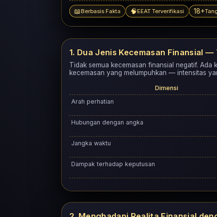
📖
🧠
18+
Berbasis Fakta
EEAT Terverifikasi
Tan
1. Dua Jenis Kecemasan Finansial
Tidak semua kecemasan finansial negatif. Ada
kecemasan yang melumpuhkan — intensitas yang
Dimensi
Arah perhatian
Hubungan dengan angka
Jangka waktu
Dampak terhadap keputusan
2. Menghadapi Realita Finansial de