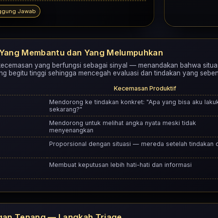
ggung Jawab
 — Yang Membantu dan Yang Melumpuhkan
 kecemasan yang berfungsi sebagai sinyal — menandakan bahwa situas
 begitu tinggi sehingga mencegah evaluasi dan tindakan yang seben
Kecemasan Produktif
Mendorong ke tindakan konkret: "Apa yang bisa aku laku
sekarang?"
Mendorong untuk melihat angka nyata meski tidak
menyenangkan
Proporsional dengan situasi — mereda setelah tindakan 
Membuat keputusan lebih hati-hati dan informasi
ngan Tenang — Langkah Triage