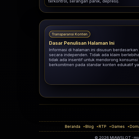
terkontrol, serangan panik, depresi).
Transparansi Konten
Dasar Penulisan Halaman Ini
Informasi di halaman ini disusun berdasarkan 
secara independen. Tidak ada klaim berlebihan
tidak ada insentif untuk mendorong konsumsi
berkomitmen pada standar konten edukatif y
Beranda
Blog
RTP
Games
Doma
©
2026
MIAWSLOT · miaw