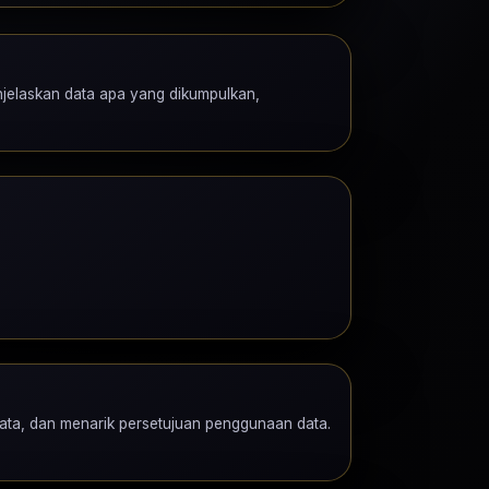
jelaskan data apa yang dikumpulkan,
ata, dan menarik persetujuan penggunaan data.