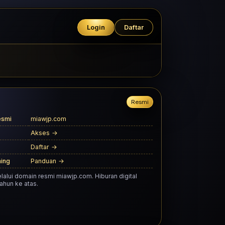
Login
Daftar
Resmi
esmi
miawjp.com
Akses →
r
Daftar →
hing
Panduan →
lalui domain resmi miawjp.com. Hiburan digital
ahun ke atas.