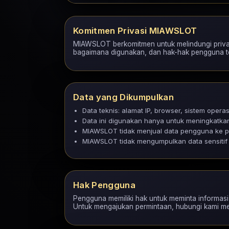
Komitmen Privasi MIAWSLOT
MIAWSLOT berkomitmen untuk melindungi privas
bagaimana digunakan, dan hak-hak pengguna ter
Data yang Dikumpulkan
Data teknis: alamat IP, browser, sistem opera
Data ini digunakan hanya untuk meningkatkan
MIAWSLOT tidak menjual data pengguna ke pi
MIAWSLOT tidak mengumpulkan data sensitif 
Hak Pengguna
Pengguna memiliki hak untuk meminta informasi
Untuk mengajukan permintaan, hubungi kami mela