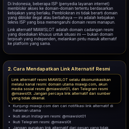
Di Indonesia, beberapa ISP (penyedia layanan internet)
memblokir akses ke domain-domain tertentu berdasarkan
kebijakan yang berlaku. Pemblokiran ini tidak berarti domain
yang diblokir ilegal atau berbahaya — ini adalah kebijakan
teknis ISP yang bisa memengaruhi domain resmi manapun.
Link alternatif MIAWSLOT adalah domain cadangan resmi
yang disediakan khusus untuk situasi ini — bukan domain
terpisah yang independen, melainkan pintu masuk alternatif
ke platform yang sama.
2. Cara Mendapatkan Link Alternatif Resmi
Link alternatif resmi MIAWSLOT selalu dikomunikasikan
melalui kanal resmi: domain utama miawjp.com, akun
media sosial resmi @miawslot01, dan Telegram resmi
@miawsl0t. Jangan percaya link alternatif dari sumber
yang tidak dikenal.
Kunjungi miawjp.com dan cari notifikasi link alternatif di
halaman utama
Ikuti akun Instagram resmi: @miawslot01
Ikuti Telegram resmi: @miawsl0t
Jangan gunakan link alternatif dari pesan yang tidak