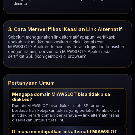
diminta
3. Cara Memverifikasi Keaslian Link Alternatif
Sebelum menggunakan link alternatif apapun, verifikasi:
apakah link ini dikomunikasikan melalui kanal resmi
MIAWSLOT? Apakah domain-nya terasa logis dan konsisten
dengan naming convention MIAWSLOT? Apakah ada
sertifikat SSL (ikon gembok) di browser?
Pertanyaan Umum
Mengapa domain MIAWSLOT bisa tidak bisa
diakses?
Domain MIAWSLOT bisa diblokir oleh ISP tertentu
berdasarkan kebijakan teknis yang berlaku. Pemblokiran
ini tidak berarti domain berbahaya — link alternatif resmi
disediakan untuk situasi ini.
Di mana mendapatkan link alternatif MIAWSLOT