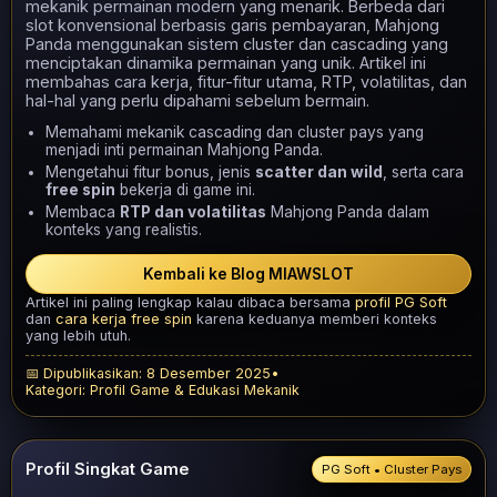
mekanik permainan modern yang menarik. Berbeda dari
slot konvensional berbasis garis pembayaran, Mahjong
Panda menggunakan sistem cluster dan cascading yang
menciptakan dinamika permainan yang unik. Artikel ini
membahas cara kerja, fitur-fitur utama, RTP, volatilitas, dan
hal-hal yang perlu dipahami sebelum bermain.
Memahami mekanik cascading dan cluster pays yang
menjadi inti permainan Mahjong Panda.
Mengetahui fitur bonus, jenis
scatter dan wild
, serta cara
free spin
bekerja di game ini.
Membaca
RTP dan volatilitas
Mahjong Panda dalam
konteks yang realistis.
Kembali ke Blog MIAWSLOT
Artikel ini paling lengkap kalau dibaca bersama
profil PG Soft
dan
cara kerja free spin
karena keduanya memberi konteks
yang lebih utuh.
📅 Dipublikasikan: 8 Desember 2025
•
Kategori: Profil Game & Edukasi Mekanik
Profil Singkat Game
PG Soft • Cluster Pays