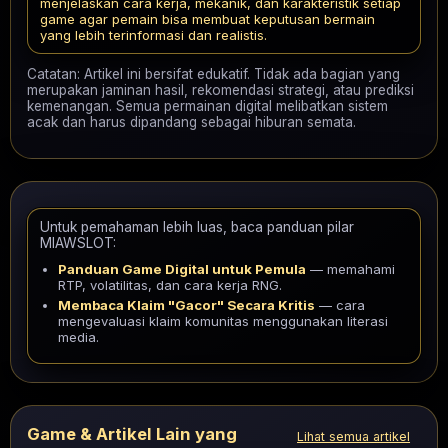
menjelaskan cara kerja, mekanik, dan karakteristik setiap
game agar pemain bisa membuat keputusan bermain
yang lebih terinformasi dan realistis.
Catatan: Artikel ini bersifat edukatif. Tidak ada bagian yang
merupakan jaminan hasil, rekomendasi strategi, atau prediksi
kemenangan. Semua permainan digital melibatkan sistem
acak dan harus dipandang sebagai hiburan semata.
Untuk pemahaman lebih luas, baca panduan pilar
MIAWSLOT:
Panduan Game Digital untuk Pemula
— memahami
RTP, volatilitas, dan cara kerja RNG.
Membaca Klaim "Gacor" Secara Kritis
— cara
mengevaluasi klaim komunitas menggunakan literasi
media.
Game & Artikel Lain yang
Lihat semua artikel