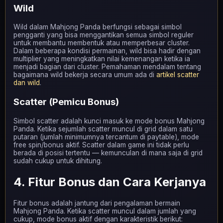
Wild
Wild dalam Mahjong Panda berfungsi sebagai simbol
pengganti yang bisa menggantikan semua simbol reguler
untuk membantu membentuk atau memperbesar cluster.
Dalam beberapa kondisi permainan, wild bisa hadir dengan
multiplier yang meningkatkan nilai kemenangan ketika ia
menjadi bagian dari cluster. Pemahaman mendalam tentang
bagaimana wild bekerja secara umum ada di
artikel scatter
dan wild
.
Scatter (Pemicu Bonus)
Simbol scatter adalah kunci masuk ke mode bonus Mahjong
Panda. Ketika sejumlah scatter muncul di grid dalam satu
putaran (jumlah minimumnya tercantum di paytable), mode
free spin/bonus aktif. Scatter dalam game ini tidak perlu
berada di posisi tertentu — kemunculan di mana saja di grid
sudah cukup untuk dihitung.
4. Fitur Bonus dan Cara Kerjanya
Fitur bonus adalah jantung dari pengalaman bermain
Mahjong Panda. Ketika scatter muncul dalam jumlah yang
cukup, mode bonus aktif dengan karakteristik berikut: