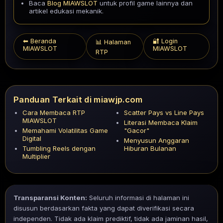
Baca
Blog MIAWSLOT
untuk profil game lainnya dan
artikel edukasi mekanik.
⬅ Beranda
🔐 Login
📊 Halaman
MIAWSLOT
MIAWSLOT
RTP
Panduan Terkait di miawjp.com
Cara Membaca RTP
Scatter Pays vs Line Pays
MIAWSLOT
Literasi Membaca Klaim
Memahami Volatilitas Game
"Gacor"
Digital
Menyusun Anggaran
Tumbling Reels dengan
Hiburan Bulanan
Multiplier
Transparansi Konten:
Seluruh informasi di halaman ini
disusun berdasarkan fakta yang dapat diverifikasi secara
independen. Tidak ada klaim prediktif, tidak ada jaminan hasil,