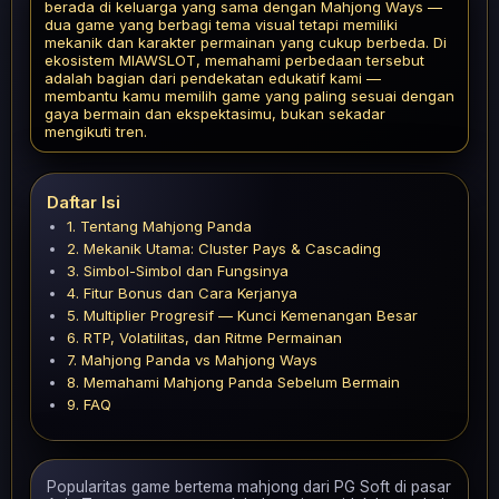
berada di keluarga yang sama dengan
Mahjong Ways
—
dua game yang berbagi tema visual tetapi memiliki
mekanik dan karakter permainan yang cukup berbeda. Di
ekosistem
MIAWSLOT
, memahami perbedaan tersebut
adalah bagian dari pendekatan edukatif kami —
membantu kamu memilih game yang paling sesuai dengan
gaya bermain dan ekspektasimu, bukan sekadar
mengikuti tren.
Daftar Isi
1. Tentang Mahjong Panda
2. Mekanik Utama: Cluster Pays & Cascading
3. Simbol-Simbol dan Fungsinya
4. Fitur Bonus dan Cara Kerjanya
5. Multiplier Progresif — Kunci Kemenangan Besar
6. RTP, Volatilitas, dan Ritme Permainan
7. Mahjong Panda vs Mahjong Ways
8. Memahami Mahjong Panda Sebelum Bermain
9. FAQ
Popularitas game bertema mahjong dari PG Soft di pasar