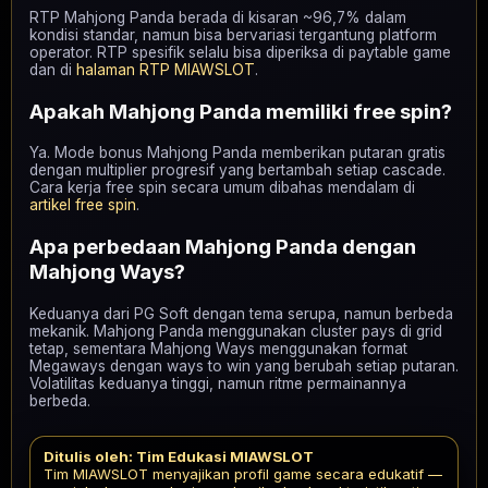
RTP Mahjong Panda berada di kisaran ~96,7% dalam
kondisi standar, namun bisa bervariasi tergantung platform
operator. RTP spesifik selalu bisa diperiksa di paytable game
dan di
halaman RTP MIAWSLOT
.
Apakah Mahjong Panda memiliki free spin?
Ya. Mode bonus Mahjong Panda memberikan putaran gratis
dengan multiplier progresif yang bertambah setiap cascade.
Cara kerja free spin secara umum dibahas mendalam di
artikel free spin
.
Apa perbedaan Mahjong Panda dengan
Mahjong Ways?
Keduanya dari PG Soft dengan tema serupa, namun berbeda
mekanik. Mahjong Panda menggunakan cluster pays di grid
tetap, sementara Mahjong Ways menggunakan format
Megaways dengan ways to win yang berubah setiap putaran.
Volatilitas keduanya tinggi, namun ritme permainannya
berbeda.
Ditulis oleh: Tim Edukasi MIAWSLOT
Tim MIAWSLOT menyajikan profil game secara edukatif —