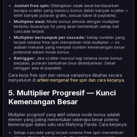
Jumlah free spin:
Ditetapkan sejak awal berdasarkan
berapa scatter yang memicu bonus (lebih banyak scatter =
lebih banyak putaran gratis, sesuai tabel di paytable).
Multiplier awal:
Mode bonus dimulai dengan multiplier
tertentu (biasanya 1x) yang akan bertambah setiap kali
cascade terjadi.
Multiplier bertumpuk per cascade:
Setiap tumbler yang
terjadi selama free spin menambah nilai multiplier — ini
adalah mekanik yang menjadi sumber kemenangan besar
potensial dalam mode bonus.
Retrigger:
Jika scatter muncul lagi selama mode bonus
berjalan, putaran tambahan bisa ditambahkan. Detail
retrigger ada di paytable.
Cara kerja free spin dan semua variasinya dibahas secara
menyeluruh di
artikel mengenal free spin dan cara kerjanya
.
5. Multiplier Progresif — Kunci
Kemenangan Besar
Multiplier progresif yang aktif selama mode bonus adalah
elemen yang paling menentukan seberapa besar potensi
kemenangan dalam satu sesi Mahjong Panda. Cara kerjanya:
Setiap cascade yang terjadi selama free spin menambah