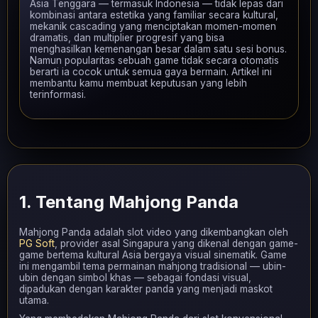
Asia Tenggara — termasuk Indonesia — tidak lepas dari
kombinasi antara estetika yang familiar secara kultural,
mekanik cascading yang menciptakan momen-momen
dramatis, dan multiplier progresif yang bisa
menghasilkan kemenangan besar dalam satu sesi bonus.
Namun popularitas sebuah game tidak secara otomatis
berarti ia cocok untuk semua gaya bermain. Artikel ini
membantu kamu membuat keputusan yang lebih
terinformasi.
1. Tentang Mahjong Panda
Mahjong Panda adalah slot video yang dikembangkan oleh
PG Soft
, provider asal Singapura yang dikenal dengan game-
game bertema kultural Asia bergaya visual sinematik. Game
ini mengambil tema permainan mahjong tradisional — ubin-
ubin dengan simbol khas — sebagai fondasi visual,
dipadukan dengan karakter panda yang menjadi maskot
utama.