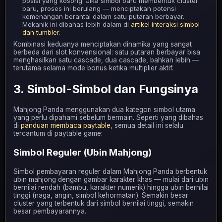
posisi yang kosong. Jika simbol baru membentuk cluster
baru, proses ini berulang — menciptakan potensi
kemenangan berantai dalam satu putaran berbayar.
Mekanik ini dibahas lebih dalam di
artikel interaksi simbol
dan tumbler
.
Kombinasi keduanya menciptakan dinamika yang sangat
berbeda dari slot konvensional: satu putaran berbayar bisa
menghasilkan satu cascade, dua cascade, bahkan lebih —
terutama selama mode bonus ketika multiplier aktif.
3. Simbol-Simbol dan Fungsinya
Mahjong Panda menggunakan dua kategori simbol utama
yang perlu dipahami sebelum bermain. Seperti yang dibahas
di
panduan membaca paytable
, semua detail ini selalu
tercantum di paytable game:
Simbol Reguler (Ubin Mahjong)
Simbol pembayaran reguler dalam Mahjong Panda berbentuk
ubin mahjong dengan gambar karakter khas — mulai dari ubin
bernilai rendah (bambu, karakter numerik) hingga ubin bernilai
tinggi (naga, angin, simbol kehormatan). Semakin besar
cluster yang terbentuk dari simbol bernilai tinggi, semakin
besar pembayarannya.