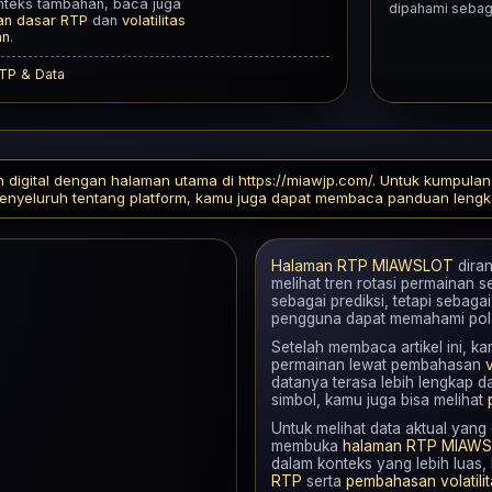
nteks tambahan, baca juga
dipahami sebagai
an dasar RTP
dan
volatilitas
an
.
RTP & Data
 digital dengan halaman utama di
https://miawjp.com/
. Untuk kumpulan
enyeluruh tentang platform, kamu juga dapat membaca
panduan leng
Halaman RTP MIAWSLOT
diran
melihat tren rotasi permainan se
sebagai prediksi, tetapi sebaga
pengguna dapat memahami pola
Setelah membaca artikel ini, k
permainan lewat pembahasan
datanya terasa lebih lengkap 
simbol, kamu juga bisa melihat
Untuk melihat data aktual yang 
membuka
halaman RTP MIAW
dalam konteks yang lebih luas,
RTP
serta
pembahasan volatilit