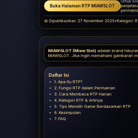
Untuk ko
Buka Halaman RTP MIAWSLOT
penjelas
permain
📅 Dipublikasikan: 27 November 2025
•
Kategori: 
MIAWSLOT (Miaw Slot)
adalah brand hiburan
MIAWSLOT
. Jika ingin memahami gambaran m
Daftar Isi
1. Apa Itu RTP?
2. Fungsi RTP dalam Permainan
3. Cara Membaca RTP Harian
4. Kategori RTP & Artinya
5. Tips Memilih Game Berdasarkan RTP
6. Kesimpulan
7. FAQ