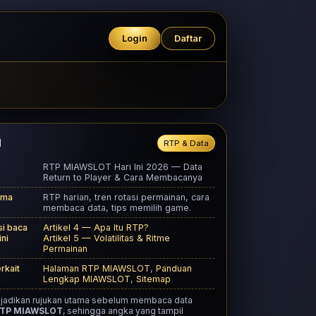
Login
Daftar
l
RTP & Data
RTP MIAWSLOT Hari Ini 2026 — Data
Return to Player & Cara Membacanya
ama
RTP harian, tren rotasi permainan, cara
membaca data, tips memilih game.
i baca
Artikel 4 — Apa Itu RTP?
ini
Artikel 5 — Volatilitas & Ritme
Permainan
rkait
Halaman RTP MIAWSLOT
,
Panduan
Lengkap MIAWSLOT
,
Sitemap
a dijadikan rujukan utama sebelum membaca data
TP MIAWSLOT
, sehingga angka yang tampil