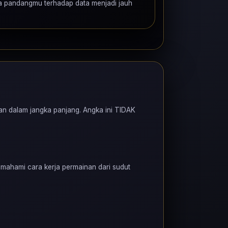
ra pandangmu terhadap data menjadi jauh
nan dalam jangka panjang. Angka ini TIDAK
emahami cara kerja permainan dari sudut