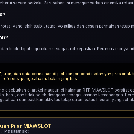
rbarui secara berkala. Perubahan ini menggambarkan dinamika rotasi da
ik?
rotasi yang lebih stabil, tetapi volatilitas dan desain permainan teta
an?
ng dan tidak dapat digunakan sebagai alat kepastian. Peran utamanya 
T
, tren, dan data permainan digital dengan pendekatan yang rasional,
eferensi pengetahuan, bukan janji hasil.
disebutkan di artikel maupun di halaman RTP MIAWSLOT bersifat edukas
si hasil, dan tidak boleh dianggap sebagai jaminan kemenangan. Permai
etahuan dan pastikan aktivitas tetap dalam batas hiburan yang sehat.
uan Pilar MIAWSLOT
 & istilah slot