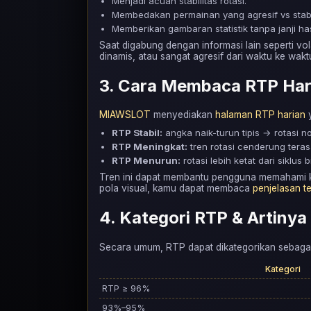
Menjadi acuan stabilitas rotasi.
Membedakan permainan yang agresif vs stabi
Memberikan gambaran statistik tanpa janji has
Saat digabung dengan informasi lain seperti v
dinamis, atau sangat agresif dari waktu ke wakt
3. Cara Membaca RTP Ha
MIAWSLOT
menyediakan
halaman RTP harian
y
RTP Stabil:
angka naik-turun tipis → rotasi no
RTP Meningkat:
tren rotasi cenderung teras
RTP Menurun:
rotasi lebih ketat dari siklu
Tren ini dapat membantu pengguna memahami ka
pola visual, kamu dapat membaca
penjelasan te
4. Kategori RTP & Artinya
Secara umum, RTP dapat dikategorikan sebagai 
Kategori
RTP ≥ 96%
93%–95%