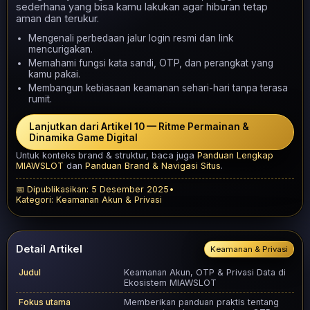
sederhana yang bisa kamu lakukan agar hiburan tetap
aman dan terukur.
Mengenali perbedaan jalur login resmi dan link
mencurigakan.
Memahami fungsi kata sandi, OTP, dan perangkat yang
kamu pakai.
Membangun kebiasaan keamanan sehari-hari tanpa terasa
rumit.
Lanjutkan dari Artikel 10 — Ritme Permainan &
Dinamika Game Digital
Untuk konteks brand & struktur, baca juga
Panduan Lengkap
MIAWSLOT
dan
Panduan Brand & Navigasi Situs
.
📅 Dipublikasikan: 5 Desember 2025
•
Kategori: Keamanan Akun & Privasi
Detail Artikel
Keamanan & Privasi
Judul
Keamanan Akun, OTP & Privasi Data di
Ekosistem MIAWSLOT
Fokus utama
Memberikan panduan praktis tentang