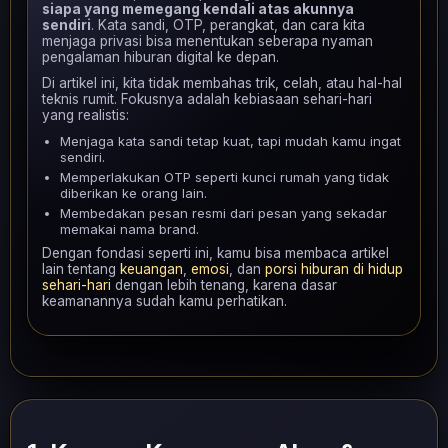
siapa yang memegang kendali atas akunnya
sendiri
. Kata sandi, OTP, perangkat, dan cara kita
menjaga privasi bisa menentukan seberapa nyaman
pengalaman hiburan digital ke depan.
Di artikel ini, kita tidak membahas trik, celah, atau hal-hal
teknis rumit. Fokusnya adalah kebiasaan sehari-hari
yang realistis:
Menjaga kata sandi tetap kuat, tapi mudah kamu ingat
sendiri.
Memperlakukan OTP seperti kunci rumah yang tidak
diberikan ke orang lain.
Membedakan pesan resmi dari pesan yang sekadar
memakai nama brand.
Dengan fondasi seperti ini, kamu bisa membaca artikel
lain tentang
keuangan
,
emosi
, dan
porsi hiburan di hidup
sehari-hari
dengan lebih tenang, karena dasar
keamanannya sudah kamu perhatikan.