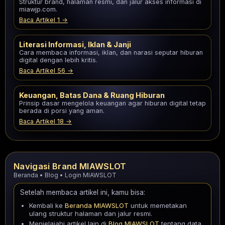
Struktur brand, halaman resmi, dan jalur akses informasi di
miawjp.com.
Baca Artikel 1 →
Literasi Informasi, Iklan & Janji
Cara membaca informasi, iklan, dan narasi seputar hiburan
digital dengan lebih kritis.
Baca Artikel 56 →
Keuangan, Batas Dana & Ruang Hiburan
Prinsip dasar mengelola keuangan agar hiburan digital tetap
berada di porsi yang aman.
Baca Artikel 18 →
Navigasi Brand MIAWSLOT
Beranda • Blog • Login MIAWSLOT
Setelah membaca artikel ini, kamu bisa:
Kembali ke
Beranda MIAWSLOT
untuk memetakan
ulang struktur halaman dan jalur resmi.
Menjelajahi artikel lain di
Blog MIAWSLOT
tentang data,