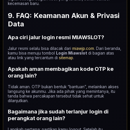
kecemasan baru.
9. FAQ: Keamanan Akun & Privasi
Data
Apa ciri jalur login resmi MIAWSLOT?
Jalur resmi selalu bisa dilacak dari
miawjp.com
. Dari beranda,
kamu bisa menuju tombol
Login Miawslot
di bagian atas
atau link yang tercantum di
sitemap
.
Apakah aman membagikan kode OTP ke
orang lain?
Tidak aman. OTP bukan bentuk “bantuan”, melainkan akses
langsung ke akunmu. Jika ada pihak yang memintanya, itu
tanda bahwa percakapan tersebut tidak sehat untuk
dilanjutkan.
Bagaimana jika sudah terlanjur login di
perangkat orang lain?
Langkah pertama: pastikan kamu logout. Setelah itu,