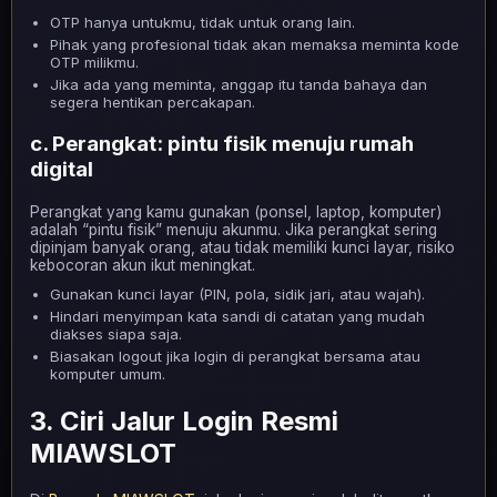
OTP hanya untukmu, tidak untuk orang lain.
Pihak yang profesional tidak akan memaksa meminta kode
OTP milikmu.
Jika ada yang meminta, anggap itu tanda bahaya dan
segera hentikan percakapan.
c. Perangkat: pintu fisik menuju rumah
digital
Perangkat yang kamu gunakan (ponsel, laptop, komputer)
adalah “pintu fisik” menuju akunmu. Jika perangkat sering
dipinjam banyak orang, atau tidak memiliki kunci layar, risiko
kebocoran akun ikut meningkat.
Gunakan kunci layar (PIN, pola, sidik jari, atau wajah).
Hindari menyimpan kata sandi di catatan yang mudah
diakses siapa saja.
Biasakan logout jika login di perangkat bersama atau
komputer umum.
3. Ciri Jalur Login Resmi
MIAWSLOT