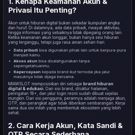
1. Kenapa Keamanan Akun &
Privasi Itu Penting?
Akun untuk hiburan digital bukan sekadar kumpulan angka
dan huruf. Di dalamnya, ada data pribadi, riwayat aktivitas,
hingga informasi yang sebaiknya tidak dipegang orang lain.
Ketika keamanan akun longgar, bukan hanya sesi hiburan
yang terganggu, tetapi juga rasa aman sehari-hari.
Data pribadi
bisa digunakan pihak lain untuk berpura-pura
menjadi kamu.
Akses akun
bisa disalahgunakan tanpa
sepengetahuanmu.
Kepercayaan
kepada brand ikut ternodai jika jalur
masuknya tidak dijaga bersama.
MIAWSLOT memposisikan diri sebagai
brand hiburan
digital & edukasi
. Dari sisi brand, struktur halaman,
peringatan 18+, dan jalur login resmi sudah dibuat sejelas
mungkin. Dari sisi pengguna, perannya adalah menjaga akun,
OTP, dan perangkat agar tidak diberikan sembarangan. Kerja
sama dua sisi inilah yang membentuk ekosistem yang lebih
sehat.
2. Cara Kerja Akun, Kata Sandi &
OTP Secara Sederhana