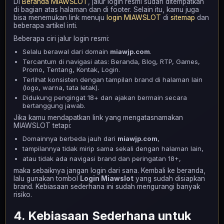
Di
Beranda MIAWSLOT
, jalur login resmi sudah ditempatkan
di bagian atas halaman dan di footer. Selain itu, kamu juga
bisa menemukan link menuju
login MIAWSLOT
di
sitemap
dan
beberapa artikel inti.
Beberapa ciri jalur login resmi:
Selalu berawal dari domain
miawjp.com
.
Tercantum di navigasi atas: Beranda, Blog, RTP, Games,
Promo, Tentang, Kontak, Login.
Terlihat konsisten dengan tampilan brand di halaman lain
(logo, warna, tata letak).
Didukung pengingat 18+ dan ajakan bermain secara
bertanggung jawab.
Jika kamu mendapatkan link yang mengatasnamakan
MIAWSLOT tetapi:
Domainnya berbeda jauh dari
miawjp.com
,
tampilannya tidak mirip sama sekali dengan halaman lain,
atau tidak ada navigasi brand dan peringatan 18+,
maka sebaiknya jangan login dari sana. Kembali ke beranda,
lalu gunakan tombol
Login Miawslot
yang sudah disiapkan
brand. Kebiasaan sederhana ini sudah mengurangi banyak
risiko.
4. Kebiasaan Sederhana untuk