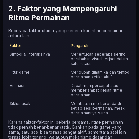
2. Faktor yang Mempengaruhi
Ritme Permainan
Beberapa faktor utama yang menentukan ritme permainan
antara lain:
Faktor
Pengaruh
Simbol & interaksinya
Menentukan seberapa sering
perubahan visual terjadi dalam
satu rotasi.
Fitur game
Mengubah dinamika dan tempo
permainan ketika aktif.
Animasi
Dapat mempercepat atau
memperlambat kesan ritme
permainan.
Siklus acak
Membuat ritme berbeda di
setiap sesi permainan, meski
permainannya sama.
Karena faktor-faktor ini bekerja bersama, ritme permainan
tidak pernah benar-benar statis. Bahkan pada game yang
sama, satu sesi bisa terasa sangat aktif, sementara sesi lain
terasa lebih tenang, walaupun mekanisme dasar dan