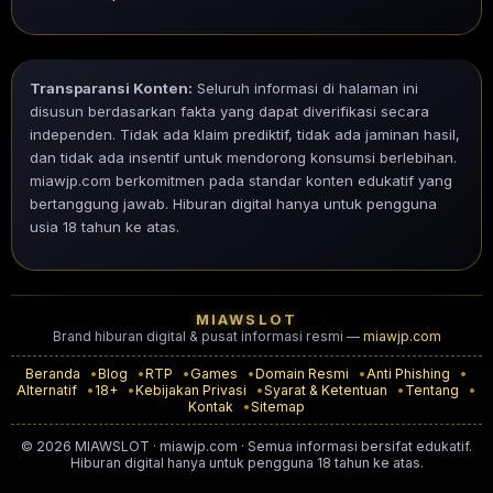
Transparansi Konten:
Seluruh informasi di halaman ini
disusun berdasarkan fakta yang dapat diverifikasi secara
independen. Tidak ada klaim prediktif, tidak ada jaminan hasil,
dan tidak ada insentif untuk mendorong konsumsi berlebihan.
miawjp.com berkomitmen pada standar konten edukatif yang
bertanggung jawab. Hiburan digital hanya untuk pengguna
usia 18 tahun ke atas.
MIAWSLOT
Brand hiburan digital & pusat informasi resmi —
miawjp.com
Beranda
Blog
RTP
Games
Domain Resmi
Anti Phishing
Alternatif
18+
Kebijakan Privasi
Syarat & Ketentuan
Tentang
Kontak
Sitemap
©
2026
MIAWSLOT · miawjp.com · Semua informasi bersifat edukatif.
Hiburan digital hanya untuk pengguna 18 tahun ke atas.