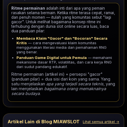
Ritme permainan
adalah inti dari apa yang pemain
rasakan selama bermain. Ketika ritme terasa cepat, ramai,
dan penuh momen — itulah yang komunitas sebut "lagi
gacor". Untuk melihat bagaimana konsep ritme ini
terhubung dengan dunia slot online secara luas, baca
dua panduan pilar:
Membaca Klaim "Gacor" dan "Bocoran" Secara
Kritis
— cara mengevaluasi klaim komunitas
menggunakan literasi media dan pemahaman RNG
yang benar.
Panduan Game Digital untuk Pemula
— memahami
mekanisme dasar RTP, volatilitas, dan cara kerja RNG
dari sudut pandang edukatif.
Ritme permainan (artikel ini) + persepsi "gacor"
(panduan pilar) = dua sisi dari koin yang sama. Yang
satu menjelaskan
apa yang terjadi secara teknis
, yang
lain menjelaskan
bagaimana orang memaknainya
secara budaya
.
Artikel Lain di Blog MIAWSLOT
Lihat semua artikel →