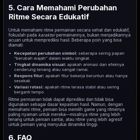
5. Cara Memahami Perubahan
Ritme Secara Edukatif
Untuk memahami ritme permainan secara sehat dan edukatif,
fokuslah pada
karakter
permainannya, bukan menjadikannya
acuan untuk memprediksi hasil. Beberapa poin yang bisa
diamati:
Kecepatan perubahan simbol:
seberapa sering papan
“berubah wajah” dalam waktu singkat.
Tingkat dinamika visual:
apakah animasi dan efeknya
cenderung tenang atau sangat ramai.
Respons fitur:
apakah fitur bekerja beruntun atau hanya
sesekali.
Variasi rotasi:
apakah ritme terasa stabil atau sering
berganti tempo.
Ritme permainan tidak dapat diprediksi dan tidak bisa
digunakan sebagai dasar kepastian hasil. Namun, dengan
memahami ritme, pemain bisa memilih game yang ritmenya
paling nyaman untuk mereka—misalnya ritme yang lebih
tenang untuk pemain santai, atau ritme yang lebih agresif
untuk pemain yang menyukai dinamika tinggi.
6. FAQ