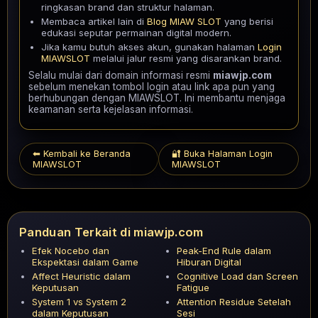
ringkasan brand dan struktur halaman.
Membaca artikel lain di
Blog MIAW SLOT
yang berisi
edukasi seputar permainan digital modern.
Jika kamu butuh akses akun, gunakan halaman
Login
MIAWSLOT
melalui jalur resmi yang disarankan brand.
Selalu mulai dari domain informasi resmi
miawjp.com
sebelum menekan tombol login atau link apa pun yang
berhubungan dengan MIAWSLOT. Ini membantu menjaga
keamanan serta kejelasan informasi.
⬅ Kembali ke Beranda
🔐 Buka Halaman Login
MIAWSLOT
MIAWSLOT
Panduan Terkait di miawjp.com
Efek Nocebo dan
Peak-End Rule dalam
Ekspektasi dalam Game
Hiburan Digital
Affect Heuristic dalam
Cognitive Load dan Screen
Keputusan
Fatigue
System 1 vs System 2
Attention Residue Setelah
dalam Keputusan
Sesi