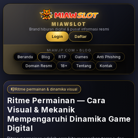
MIAWSLOT
Brand hiburan digital & pusat informasi resmi
Login
Daftar
MIAWJP.COM › BLOG
Beranda
Blog
RTP
Games
Anti Phishing
Domain Resmi
18+
Tentang
Kontak
🎼
Ritme permainan & dinamika visual
Ritme Permainan — Cara
Visual & Mekanik
Mempengaruhi Dinamika Game
Digital