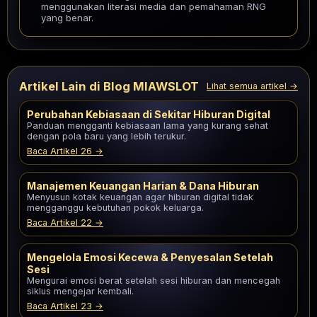
menggunakan literasi media dan pemahaman RNG
yang benar.
Artikel Lain di Blog MIAWSLOT
Lihat semua artikel →
Perubahan Kebiasaan di Sekitar Hiburan Digital
Panduan mengganti kebiasaan lama yang kurang sehat
dengan pola baru yang lebih terukur.
Baca Artikel 26 →
Manajemen Keuangan Harian & Dana Hiburan
Menyusun kotak keuangan agar hiburan digital tidak
mengganggu kebutuhan pokok keluarga.
Baca Artikel 22 →
Mengelola Emosi Kecewa & Penyesalan Setelah
Sesi
Mengurai emosi berat setelah sesi hiburan dan mencegah
siklus mengejar kembali.
Baca Artikel 23 →