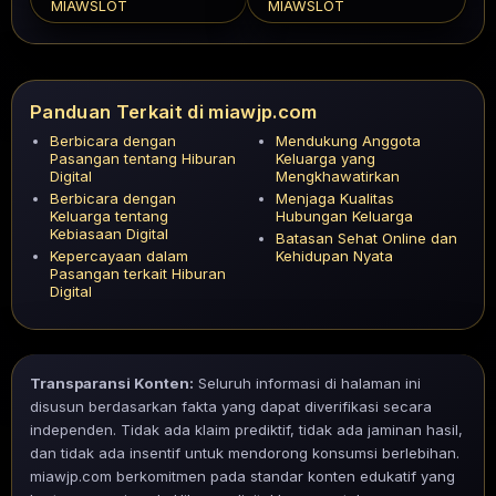
MIAWSLOT
MIAWSLOT
Panduan Terkait di miawjp.com
Berbicara dengan
Mendukung Anggota
Pasangan tentang Hiburan
Keluarga yang
Digital
Mengkhawatirkan
Berbicara dengan
Menjaga Kualitas
Keluarga tentang
Hubungan Keluarga
Kebiasaan Digital
Batasan Sehat Online dan
Kepercayaan dalam
Kehidupan Nyata
Pasangan terkait Hiburan
Digital
Transparansi Konten:
Seluruh informasi di halaman ini
disusun berdasarkan fakta yang dapat diverifikasi secara
independen. Tidak ada klaim prediktif, tidak ada jaminan hasil,
dan tidak ada insentif untuk mendorong konsumsi berlebihan.
miawjp.com berkomitmen pada standar konten edukatif yang