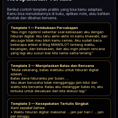
Berikut contoh template praktis yang bisa kamu adaptasi.
Kamu bisa menuliskannya di buku, aplikasi note, atau bahkan
dicetak dan dibahas bersama.
Template 1 — Pembukaan Percakapan
“Aku ingin ngobrol sebentar soal kebiasaan aku dengan
hiburan digital. Aku tahu akhir-akhir ini kamu khawatir, dan
aku juga tidak mau bikin kamu cemas. Aku sudah baca
beberapa artikel di Blog MIAWSLOT tentang waktu,
keuangan, dan kebiasaan, dan aku ingin jelasin rencana
yang lagi aku susun biar kita sama-sama tenang.”
Template 2 — Menjelaskan Batas dan Rencana
“Mulai sekarang, batas waktuku untuk hiburan digital
adalah: …
Batas dana hiburanku per bulan: …
Aku akan berusaha tidak mengganggu jam tidur dan
waktu kita bersama. Kalau aku melanggar batas ini, aku
terbuka untuk dievaluasi dan kita diskusi lagi.”
Template 3 — Kesepakatan Tertulis Singkat
Kami sepakat bahwa:
• Waktu hiburan digital: maksimal … jam per hari / … jam
per minggu.