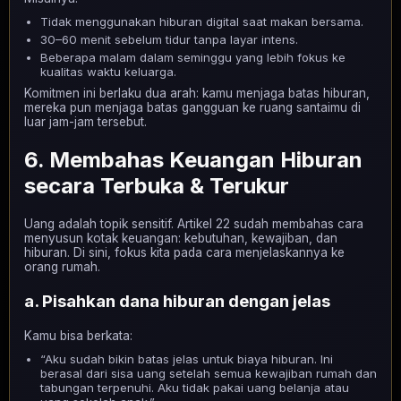
Tidak menggunakan hiburan digital saat makan bersama.
30–60 menit sebelum tidur tanpa layar intens.
Beberapa malam dalam seminggu yang lebih fokus ke
kualitas waktu keluarga.
Komitmen ini berlaku dua arah: kamu menjaga batas hiburan,
mereka pun menjaga batas gangguan ke ruang santaimu di
luar jam-jam tersebut.
6. Membahas Keuangan Hiburan
secara Terbuka & Terukur
Uang adalah topik sensitif. Artikel 22 sudah membahas cara
menyusun kotak keuangan: kebutuhan, kewajiban, dan
hiburan. Di sini, fokus kita pada cara menjelaskannya ke
orang rumah.
a. Pisahkan dana hiburan dengan jelas
Kamu bisa berkata:
“Aku sudah bikin batas jelas untuk biaya hiburan. Ini
berasal dari sisa uang setelah semua kewajiban rumah dan
tabungan terpenuhi. Aku tidak pakai uang belanja atau