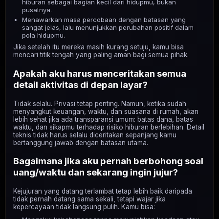
hiburan sebagai bagian kecil dari hidupmu, bukan
pusatnya.
Menawarkan masa percobaan dengan batasan yang
sangat jelas, lalu menunjukkan perubahan positif dalam
pola hidupmu.
Jika setelah itu mereka masih kurang setuju, kamu bisa
mencari titik tengah yang paling aman bagi semua pihak.
Apakah aku harus menceritakan semua
detail aktivitas di depan layar?
Tidak selalu. Privasi tetap penting. Namun, ketika sudah
menyangkut keuangan, waktu, dan suasana di rumah, akan
lebih sehat jika ada transparansi umum: batas dana, batas
waktu, dan sikapmu terhadap risiko hiburan berlebihan. Detail
teknis tidak harus selalu diceritakan sepanjang kamu
bertanggung jawab dengan batasan utama.
Bagaimana jika aku pernah berbohong soal
uang/waktu dan sekarang ingin jujur?
Kejujuran yang datang terlambat tetap lebih baik daripada
tidak pernah datang sama sekali, tetapi wajar jika
kepercayaan tidak langsung pulih. Kamu bisa: