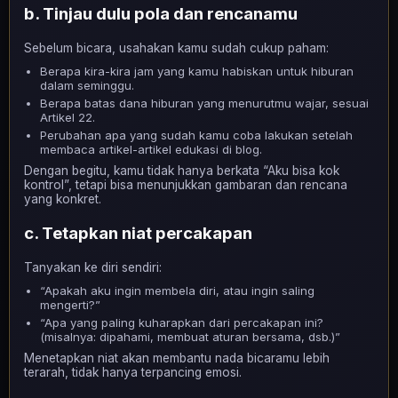
b. Tinjau dulu pola dan rencanamu
Sebelum bicara, usahakan kamu sudah cukup paham:
Berapa kira-kira jam yang kamu habiskan untuk hiburan
dalam seminggu.
Berapa batas dana hiburan yang menurutmu wajar, sesuai
Artikel 22.
Perubahan apa yang sudah kamu coba lakukan setelah
membaca artikel-artikel edukasi di blog.
Dengan begitu, kamu tidak hanya berkata “Aku bisa kok
kontrol”, tetapi bisa menunjukkan gambaran dan rencana
yang konkret.
c. Tetapkan niat percakapan
Tanyakan ke diri sendiri:
“Apakah aku ingin membela diri, atau ingin saling
mengerti?”
“Apa yang paling kuharapkan dari percakapan ini?
(misalnya: dipahami, membuat aturan bersama, dsb.)”
Menetapkan niat akan membantu nada bicaramu lebih
terarah, tidak hanya terpancing emosi.