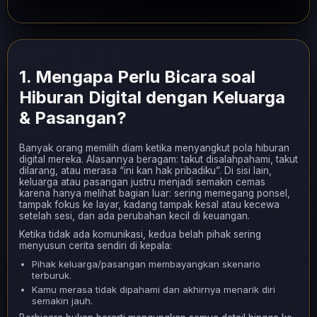
1. Mengapa Perlu Bicara soal
Hiburan Digital dengan Keluarga
& Pasangan?
Banyak orang memilih diam ketika menyangkut pola hiburan
digital mereka. Alasannya beragam: takut disalahpahami, takut
dilarang, atau merasa “ini kan hak pribadiku”. Di sisi lain,
keluarga atau pasangan justru menjadi semakin cemas
karena hanya melihat bagian luar: sering memegang ponsel,
tampak fokus ke layar, kadang tampak kesal atau kecewa
setelah sesi, dan ada perubahan kecil di keuangan.
Ketika tidak ada komunikasi, kedua belah pihak sering
menyusun cerita sendiri di kepala:
Pihak keluarga/pasangan membayangkan skenario
terburuk.
Kamu merasa tidak dipahami dan akhirnya menarik diri
semakin jauh.