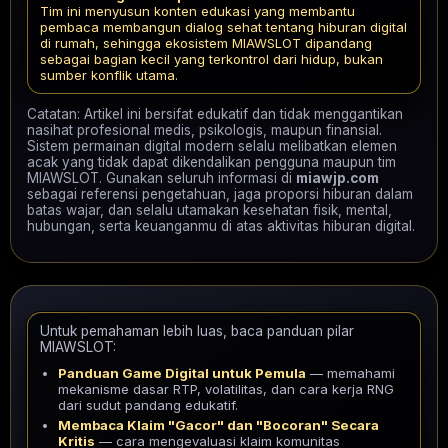
Tim ini menyusun konten edukasi yang membantu
pembaca membangun dialog sehat tentang hiburan digital
di rumah, sehingga ekosistem MIAWSLOT dipandang
sebagai bagian kecil yang terkontrol dari hidup, bukan
sumber konflik utama.
Catatan: Artikel ini bersifat edukatif dan tidak menggantikan
nasihat profesional medis, psikologis, maupun finansial.
Sistem permainan digital modern selalu melibatkan elemen
acak yang tidak dapat dikendalikan pengguna maupun tim
MIAWSLOT. Gunakan seluruh informasi di
miawjp.com
sebagai referensi pengetahuan, jaga proporsi hiburan dalam
batas wajar, dan selalu utamakan kesehatan fisik, mental,
hubungan, serta keuanganmu di atas aktivitas hiburan digital.
Untuk pemahaman lebih luas, baca panduan pilar
MIAWSLOT:
Panduan Game Digital untuk Pemula
— memahami
mekanisme dasar RTP, volatilitas, dan cara kerja RNG
dari sudut pandang edukatif.
Membaca Klaim "Gacor" dan "Bocoran" Secara
Kritis
— cara mengevaluasi klaim komunitas