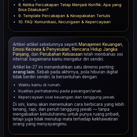
8. Ketika Percakapan Tetap Menjadi Konflik: Apa yang
Bisa Dilakukan?
9. Template Percakapan & Kesepakatan Tertulis
10. FAQ: Komunikasi, Kecurigaan & Kepercayaan
Artikel-artikel sebelumnya seperti
Manajemen Keuangan
,
Emosi Kecewa & Penyesalan
,
Rencana Hidup Jangka
Panjang
, dan
Perubahan Kebiasaan
telah membahas sisi
internal: bagaimana kamu mengatur diri sendiri.
Artikel ke-27 ini menambahkan satu dimensi penting:
orang lain
. Sebab pada akhirnya, pola hiburan digital
tidak berdiri sendiri. Ia bersentuhan dengan:
Waktu kamu di rumah.
Kualitas perhatianmu pada pasangan/anak.
Kepercayaan soal keuangan dan tanggung jawab.
Di sini, kamu akan menemukan cara berbicara yang lebih
tenang, rapi, dan penuh tanggung jawab — tanpa
mengabaikan kebutuhanmu untuk punya ruang pribadi,
tetapi juga tidak menutup mata terhadap kekhawatiran
orang yang menyayangimu.