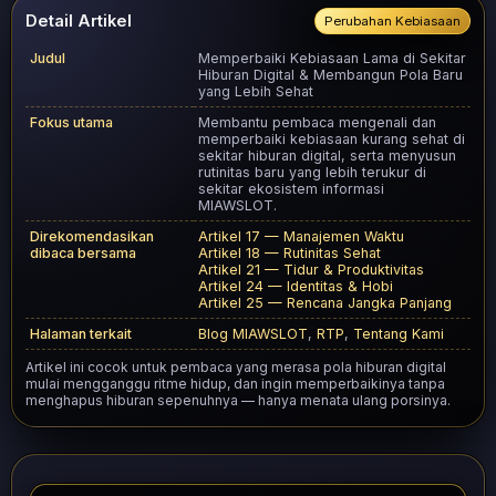
Detail Artikel
Perubahan Kebiasaan
Judul
Memperbaiki Kebiasaan Lama di Sekitar
Hiburan Digital & Membangun Pola Baru
yang Lebih Sehat
Fokus utama
Membantu pembaca mengenali dan
memperbaiki kebiasaan kurang sehat di
sekitar hiburan digital, serta menyusun
rutinitas baru yang lebih terukur di
sekitar ekosistem informasi
MIAWSLOT.
Direkomendasikan
Artikel 17 — Manajemen Waktu
dibaca bersama
Artikel 18 — Rutinitas Sehat
Artikel 21 — Tidur & Produktivitas
Artikel 24 — Identitas & Hobi
Artikel 25 — Rencana Jangka Panjang
Halaman terkait
Blog MIAWSLOT
,
RTP
,
Tentang Kami
Artikel ini cocok untuk pembaca yang merasa pola hiburan digital
mulai mengganggu ritme hidup, dan ingin memperbaikinya tanpa
menghapus hiburan sepenuhnya — hanya menata ulang porsinya.