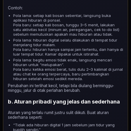
Contoh:
Pola lama: setiap kali bosan sebentar, langsung buka
aplikasi hiburan di ponsel.
Pola baru: setiap kali bosan, tunggu 3–5 menit, lakukan
satu aktivitas kecil (minum air, peregangan, cek to-do list)
sebelum memutuskan apakah mau hiburan atau tidak.
Pola lama: hiburan digital selalu dilakukan di tempat tidur
menjelang tidur malam.
Pola baru: hiburan hanya sampai jam tertentu, dan hanya di
luar tempat tidur. Kamar dipakai untuk istirahat.
Pola lama: begitu emosi tidak enak, langsung mencari
hiburan untuk “melupakan”.
Pola baru: ketika emosi berat, tulis dulu 2–3 kalimat di jurnal
atau chat ke orang terpercaya, baru pertimbangkan
hiburan setelah emosi sedikit mereda.
Perubahan ini terlihat kecil, tetapi bila diulang berminggu-
minggu, jalur di otak perlahan berubah.
b. Aturan pribadi yang jelas dan sederhana
Aturan yang terlalu rumit justru sulit diikuti. Buat aturan
sederhana seperti:
“Tidak ada hiburan digital 1 jam sebelum jam tidur yang
kupilih sendiri.”