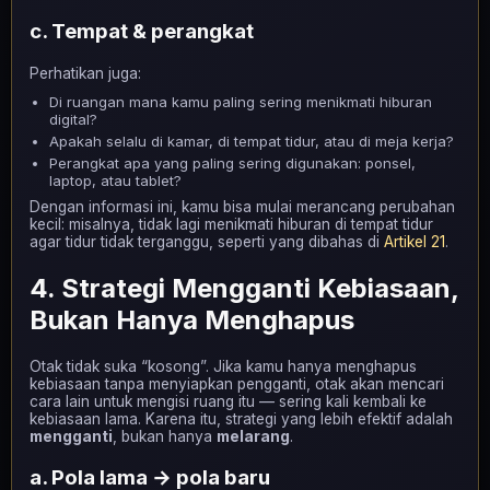
c. Tempat & perangkat
Perhatikan juga:
Di ruangan mana kamu paling sering menikmati hiburan
digital?
Apakah selalu di kamar, di tempat tidur, atau di meja kerja?
Perangkat apa yang paling sering digunakan: ponsel,
laptop, atau tablet?
Dengan informasi ini, kamu bisa mulai merancang perubahan
kecil: misalnya, tidak lagi menikmati hiburan di tempat tidur
agar tidur tidak terganggu, seperti yang dibahas di
Artikel 21
.
4. Strategi Mengganti Kebiasaan,
Bukan Hanya Menghapus
Otak tidak suka “kosong”. Jika kamu hanya menghapus
kebiasaan tanpa menyiapkan pengganti, otak akan mencari
cara lain untuk mengisi ruang itu — sering kali kembali ke
kebiasaan lama. Karena itu, strategi yang lebih efektif adalah
mengganti
, bukan hanya
melarang
.
a. Pola lama → pola baru