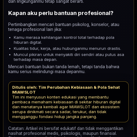
dan lingkunganmu tetap sangat berarti.
Kapan aku perlu bantuan profesional?
Pertimbangkan mencari bantuan psikolog, konselor, atau
tenaga profesional lain jika:
Kamu merasa kehilangan kontrol total terhadap pola
hiburan digital.
Kualitas tidur, kerja, atau hubunganmu menurun drastis.
Muncul pikiran untuk menyakiti diri sendiri atau putus asa
terhadap masa depan.
Mencari bantuan bukan tanda lemah, tetapi tanda bahwa
kamu serius melindungi masa depanmu.
Ditulis oleh: Tim Perubahan Kebiasaan & Pola Sehat
MIAWSLOT
Tim ini menyusun konten edukasi yang membantu
pembaca memahami kebiasaan di sekitar hiburan digital
dan menatanya kembali agar MIAWSLOT dan ekosistem
serupa dinikmati secara sadar, terukur, dan tidak
mengganggu fondasi hidup jangka panjang.
Catatan: Artikel ini bersifat edukatif dan tidak menggantikan
nasihat profesional medis, psikologis, maupun finansial.