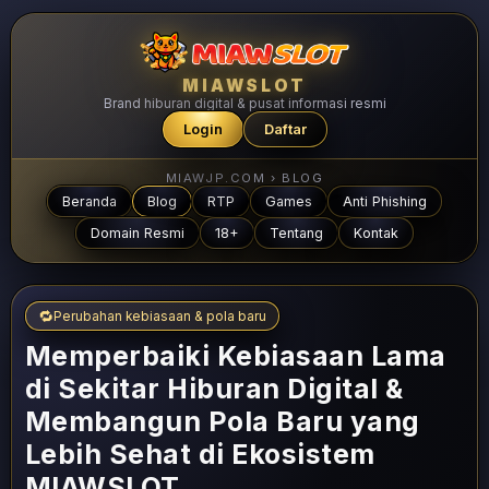
MIAWSLOT
Brand hiburan digital & pusat informasi resmi
Login
Daftar
MIAWJP.COM › BLOG
Beranda
Blog
RTP
Games
Anti Phishing
Domain Resmi
18+
Tentang
Kontak
🔁
Perubahan kebiasaan & pola baru
Memperbaiki Kebiasaan Lama
di Sekitar Hiburan Digital &
Membangun Pola Baru yang
Lebih Sehat di Ekosistem
MIAWSLOT