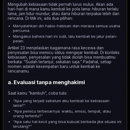
Mengubah kebiasaan tidak pernah lurus mulus. Akan ada
hari-hari di mana kamu kembali ke pola lama: hiburan terlalu
lama, jam tidur mundur, atau dana hiburan terpakai lebih dari
rencana. Di titik ini, ada dua pilihan:
Menyalahkan diri habis-habisan dan merasa semua usaha
percuma.
Mengakui bahwa hari ini sulit, lalu kembali ke jalur pelan-
pelan.
Artikel 23 menjelaskan bagaimana rasa kecewa dan
penyesalan bisa memicu siklus mengejar kembali. Di konteks
kebiasaan, penyesalan yang tidak diolah bisa membuatmu
berkata: “Sudah terlanjur, sekalian saja.” Padahal, setiap
momen adalah kesempatan baru untuk kembali ke
rencanamu.
a. Evaluasi tanpa menghakimi
Saat kamu “kambuh”, coba tulis:
“Apa yang terjadi sebelum aku kembali ke kebiasaan
lama?”
“Apa pemicu terbesarnya: waktu, emosi, tempat, atau
orang tertentu?”
“Apa satu hal kecil yang bisa kubuat berbeda jika situasi ini
terulang?”