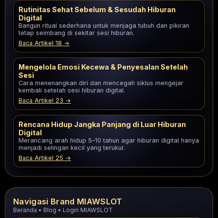
Rutinitas Sehat Sebelum & Sesudah Hiburan
Digital
Bangun ritual sederhana untuk menjaga tubuh dan pikiran
tetap seimbang di sekitar sesi hiburan.
Baca Artikel 18 →
Mengelola Emosi Kecewa & Penyesalan Setelah
Sesi
Cara menenangkan diri dan mencegah siklus mengejar
kembali setelah sesi hiburan digital.
Baca Artikel 23 →
Rencana Hidup Jangka Panjang di Luar Hiburan
Digital
Merancang arah hidup 5–10 tahun agar hiburan digital hanya
menjadi selingan kecil yang terukur.
Baca Artikel 25 →
Navigasi Brand MIAWSLOT
Beranda • Blog • Login MIAWSLOT