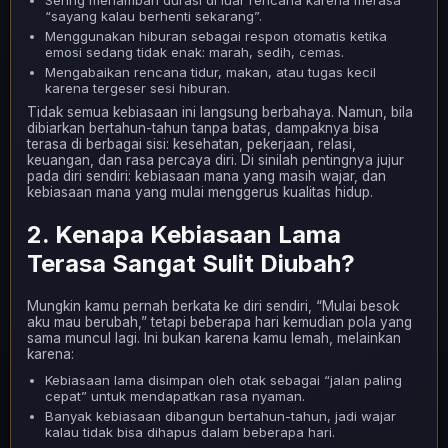
“sayang kalau berhenti sekarang”.
Menggunakan hiburan sebagai respon otomatis ketika
emosi sedang tidak enak: marah, sedih, cemas.
Mengabaikan rencana tidur, makan, atau tugas kecil
karena tergeser sesi hiburan.
Tidak semua kebiasaan ini langsung berbahaya. Namun, bila
dibiarkan bertahun-tahun tanpa batas, dampaknya bisa
terasa di berbagai sisi: kesehatan, pekerjaan, relasi,
keuangan, dan rasa percaya diri. Di sinilah pentingnya jujur
pada diri sendiri: kebiasaan mana yang masih wajar, dan
kebiasaan mana yang mulai menggerus kualitas hidup.
2. Kenapa Kebiasaan Lama
Terasa Sangat Sulit Diubah?
Mungkin kamu pernah berkata ke diri sendiri, “Mulai besok
aku mau berubah,” tetapi beberapa hari kemudian pola yang
sama muncul lagi. Ini bukan karena kamu lemah, melainkan
karena:
Kebiasaan lama disimpan oleh otak sebagai “jalan paling
cepat” untuk mendapatkan rasa nyaman.
Banyak kebiasaan dibangun bertahun-tahun, jadi wajar
kalau tidak bisa dihapus dalam beberapa hari.