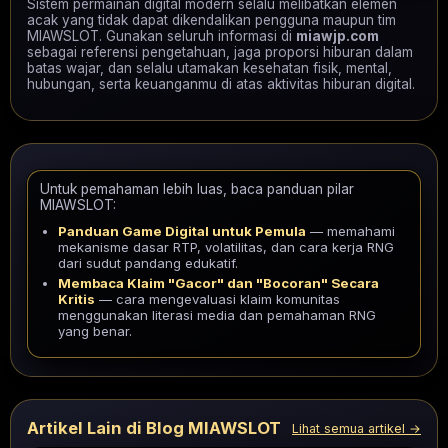
Sistem permainan digital modern selalu melibatkan elemen
acak yang tidak dapat dikendalikan pengguna maupun tim
MIAWSLOT. Gunakan seluruh informasi di
miawjp.com
sebagai referensi pengetahuan, jaga proporsi hiburan dalam
batas wajar, dan selalu utamakan kesehatan fisik, mental,
hubungan, serta keuanganmu di atas aktivitas hiburan digital.
Untuk pemahaman lebih luas, baca panduan pilar
MIAWSLOT:
Panduan Game Digital untuk Pemula
— memahami
mekanisme dasar RTP, volatilitas, dan cara kerja RNG
dari sudut pandang edukatif.
Membaca Klaim "Gacor" dan "Bocoran" Secara
Kritis
— cara mengevaluasi klaim komunitas
menggunakan literasi media dan pemahaman RNG
yang benar.
Artikel Lain di Blog MIAWSLOT
Lihat semua artikel →