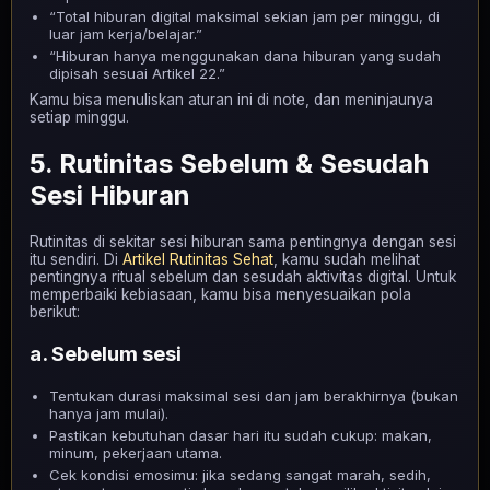
“Total hiburan digital maksimal sekian jam per minggu, di
luar jam kerja/belajar.”
“Hiburan hanya menggunakan dana hiburan yang sudah
dipisah sesuai Artikel 22.”
Kamu bisa menuliskan aturan ini di note, dan meninjaunya
setiap minggu.
5. Rutinitas Sebelum & Sesudah
Sesi Hiburan
Rutinitas di sekitar sesi hiburan sama pentingnya dengan sesi
itu sendiri. Di
Artikel Rutinitas Sehat
, kamu sudah melihat
pentingnya ritual sebelum dan sesudah aktivitas digital. Untuk
memperbaiki kebiasaan, kamu bisa menyesuaikan pola
berikut:
a. Sebelum sesi
Tentukan durasi maksimal sesi dan jam berakhirnya (bukan
hanya jam mulai).
Pastikan kebutuhan dasar hari itu sudah cukup: makan,
minum, pekerjaan utama.
Cek kondisi emosimu: jika sedang sangat marah, sedih,