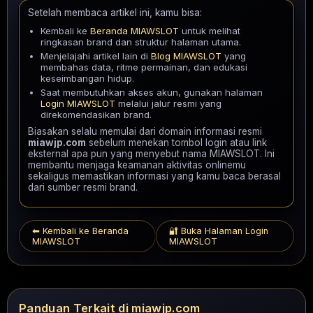
Setelah membaca artikel ini, kamu bisa:
Kembali ke
Beranda MIAWSLOT
untuk melihat
ringkasan brand dan struktur halaman utama.
Menjelajahi artikel lain di
Blog MIAWSLOT
yang
membahas data, ritme permainan, dan edukasi
keseimbangan hidup.
Saat membutuhkan akses akun, gunakan halaman
Login MIAWSLOT
melalui jalur resmi yang
direkomendasikan brand.
Biasakan selalu memulai dari domain informasi resmi
miawjp.com
sebelum menekan tombol login atau link
eksternal apa pun yang menyebut nama MIAWSLOT. Ini
membantu menjaga keamanan aktivitas onlinemu
sekaligus memastikan informasi yang kamu baca berasal
dari sumber resmi brand.
⬅ Kembali ke Beranda
🔐 Buka Halaman Login
MIAWSLOT
MIAWSLOT
Panduan Terkait di miawjp.com