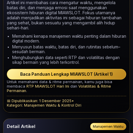
Artikel ini membahas cara mengatur waktu, mengelola
batas diri, dan menjaga emosi saat menggunakan
ekosistem hiburan digital MIAWSLOT. Fokus utamanya
adalah menjadikan aktivitas ini sebagai hiburan tambahan
yang sehat, bukan sesuatu yang mengambil alih hidup
sehari-hari.
Memahami kenapa manajemen waktu penting dalam hiburan
digital modern.
Menyusun batas waktu, batas diri, dan rutinitas sebelum–
sesudah bermain.
Menghubungkan data seperti RTP dan volatilitas dengan
sikap bermain yang lebih terkontrol.
Baca Panduan Lengkap MIAWSLOT (Artikel 1)
Untuk memahami data & ritme permainan, kamu juga bisa
membaca
RTP MIAWSLOT Hari Ini
dan
Volatilitas & Ritme
Permainan
.
📅 Dipublikasikan: 1 Desember 2025
•
Kategori: Manajemen Waktu & Kontrol Diri
Detail Artikel
Manajemen Waktu