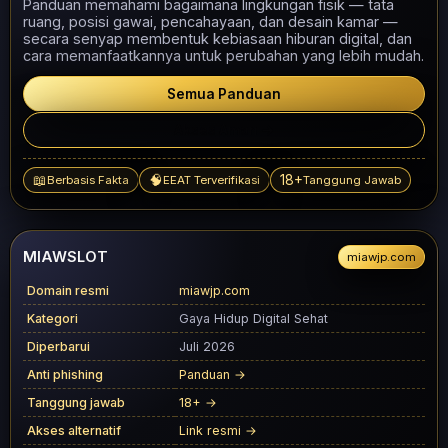
Panduan memahami bagaimana lingkungan fisik — tata
ruang, posisi gawai, pencahayaan, dan desain kamar —
secara senyap membentuk kebiasaan hiburan digital, dan
cara memanfaatkannya untuk perubahan yang lebih mudah.
Semua Panduan
Akses Aman →
📖
🧠
18+
Berbasis Fakta
EEAT Terverifikasi
Tanggung Jawab
MIAWSLOT
miawjp.com
Domain resmi
miawjp.com
Kategori
Gaya Hidup Digital Sehat
Diperbarui
Juli 2026
Anti phishing
Panduan →
Tanggung jawab
18+ →
Akses alternatif
Link resmi →