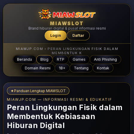
MIAWSLOT
Brand hiburan digital & pusat informasi resmi
Login
Daftar
MIAWJP.COM › PERAN LINGKUNGAN FISIK DALAM
MEMBENTUK K
Beranda
Blog
RTP
Games
Anti Phishing
Domain Resmi
18+
Tentang
Kontak
✦
Panduan Lengkap MIAWSLOT
MIAWJP.COM — INFORMASI RESMI & EDUKATIF
Peran Lingkungan Fisik dalam
Membentuk Kebiasaan
Hiburan Digital