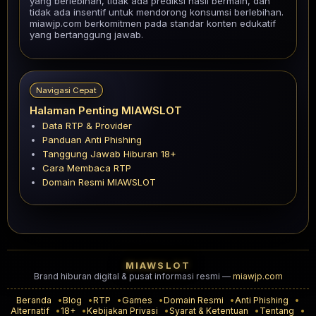
yang berlebihan, tidak ada prediksi hasil bermain, dan
tidak ada insentif untuk mendorong konsumsi berlebihan.
miawjp.com berkomitmen pada standar konten edukatif
yang bertanggung jawab.
Navigasi Cepat
Halaman Penting MIAWSLOT
Data RTP & Provider
Panduan Anti Phishing
Tanggung Jawab Hiburan 18+
Cara Membaca RTP
Domain Resmi MIAWSLOT
MIAWSLOT
Brand hiburan digital & pusat informasi resmi —
miawjp.com
Beranda
Blog
RTP
Games
Domain Resmi
Anti Phishing
Alternatif
18+
Kebijakan Privasi
Syarat & Ketentuan
Tentang