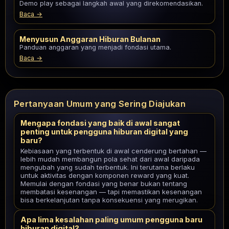
Demo play sebagai langkah awal yang direkomendasikan.
Baca →
Menyusun Anggaran Hiburan Bulanan
Panduan anggaran yang menjadi fondasi utama.
Baca →
Pertanyaan Umum yang Sering Diajukan
Mengapa fondasi yang baik di awal sangat
penting untuk pengguna hiburan digital yang
baru?
Kebiasaan yang terbentuk di awal cenderung bertahan —
lebih mudah membangun pola sehat dari awal daripada
mengubah yang sudah terbentuk. Ini terutama berlaku
untuk aktivitas dengan komponen reward yang kuat.
Memulai dengan fondasi yang benar bukan tentang
membatasi kesenangan — tapi memastikan kesenangan
bisa berkelanjutan tanpa konsekuensi yang merugikan.
Apa lima kesalahan paling umum pengguna baru
hiburan digital?