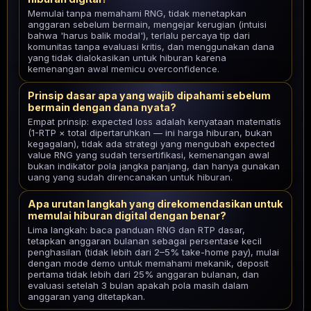
Memulai tanpa memahami RNG, tidak menetapkan
anggaran sebelum bermain, mengejar kerugian (intuisi
bahwa 'harus balik modal'), terlalu percaya tip dari
komunitas tanpa evaluasi kritis, dan menggunakan dana
yang tidak dialokasikan untuk hiburan karena
kemenangan awal memicu overconfidence.
Prinsip dasar apa yang wajib dipahami sebelum
bermain dengan dana nyata?
Empat prinsip: expected loss adalah kenyataan matematis
(1-RTP × total dipertaruhkan — ini harga hiburan, bukan
kegagalan), tidak ada strategi yang mengubah expected
value RNG yang sudah tersertifikasi, kemenangan awal
bukan indikator pola jangka panjang, dan hanya gunakan
uang yang sudah direncanakan untuk hiburan.
Apa urutan langkah yang direkomendasikan untuk
memulai hiburan digital dengan benar?
Lima langkah: baca panduan RNG dan RTP dasar,
tetapkan anggaran bulanan sebagai persentase kecil
penghasilan (tidak lebih dari 2–5% take-home pay), mulai
dengan mode demo untuk memahami mekanik, deposit
pertama tidak lebih dari 25% anggaran bulanan, dan
evaluasi setelah 3 bulan apakah pola masih dalam
anggaran yang ditetapkan.