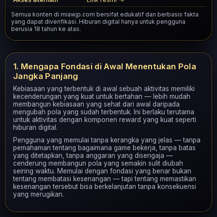
Semua konten di miawjp.com bersifat edukatif dan berbasis fakta
yang dapat diverifikasi. Hiburan digital hanya untuk pengguna
berusia 18 tahun ke atas.
1. Mengapa Fondasi di Awal Menentukan Pola
Jangka Panjang
Kebiasaan yang terbentuk di awal sebuah aktivitas memiliki
kecenderungan yang kuat untuk bertahan — lebih mudah
membangun kebiasaan yang sehat dari awal daripada
mengubah pola yang sudah terbentuk. Ini berlaku terutama
untuk aktivitas dengan komponen reward yang kuat seperti
hiburan digital.
Pengguna yang memulai tanpa kerangka yang jelas — tanpa
pemahaman tentang bagaimana game bekerja, tanpa batas
yang ditetapkan, tanpa anggaran yang disengaja —
cenderung membangun pola yang semakin sulit diubah
seiring waktu. Memulai dengan fondasi yang benar bukan
tentang membatasi kesenangan — tapi tentang memastikan
kesenangan tersebut bisa berkelanjutan tanpa konsekuensi
yang merugikan.