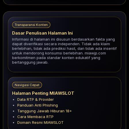
Transparansi Konten
Dasar Penulisan Halaman Ini
Informasi di halaman ini disusun berdasarkan fakta yang
dapat diverifikasi secara independen. Tidak ada klaim
berlebihan, tidak ada prediksi hasil, dan tidak ada insentif
untuk mendorong konsumsi berlebihan. miawjp.com
berkomitmen pada standar konten edukatif yang
bertanggung jawab.
Navigasi Cepat
Halaman Penting MIAWSLOT
Data RTP & Provider
Panduan Anti Phishing
Tanggung Jawab Hiburan 18+
Cara Membaca RTP
Domain Resmi MIAWSLOT