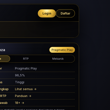
Login
Daftar
nza
Pragmatic Play
e
RTP
Mekanik
er
Pragmatic Play
96,5%
as
Tinggi
engkap
Lihat semua →
 RTP
Panduan →
jawab
18+ →