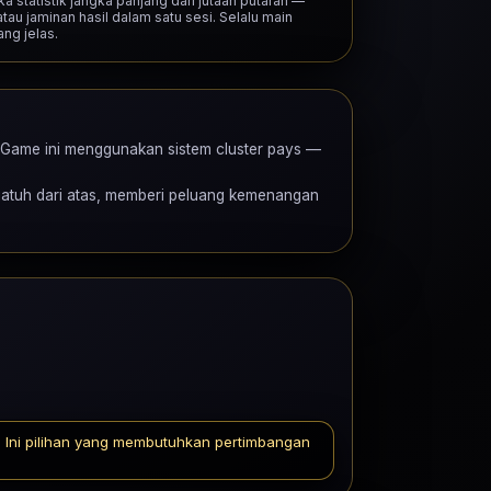
a statistik jangka panjang dari jutaan putaran —
tau jaminan hasil dalam satu sesi. Selalu main
ng jelas.
 Game ini menggunakan sistem cluster pays —
jatuh dari atas, memberi peluang kemenangan
. Ini pilihan yang membutuhkan pertimbangan