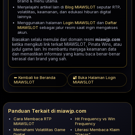
brand & menu utama.
Menjelajahi artikel lain di
Blog MIAWSLOT
seputar RTP,
volatilitas, keamanan, dan edukasi hiburan digital
lainnya.
Menggunakan halaman
Login MIAWSLOT
dan
Daftar
MIAWSLOT
sebagai jalur resmi saat ingin mengakses
akun.
Biasakan selalu memulai dari domain resmi
miawjp.com
ketika mengikuti link terkait MIAWSLOT, Pinata Wins, atau
judul game lain. Ini membantu menjaga keamanan data
dan memastikan informasi yang kamu baca benar-benar
berasal dari brand yang sah.
⬅ Kembali ke Beranda
🔐 Buka Halaman Login
MIAWSLOT
MIAWSLOT
Panduan Terkait di miawjp.com
Cara Membaca RTP
Hit Frequency vs Win
MIAWSLOT
Frequency
Memahami Volatilitas Game
Literasi Membaca Klaim
Digital
"Gacor"