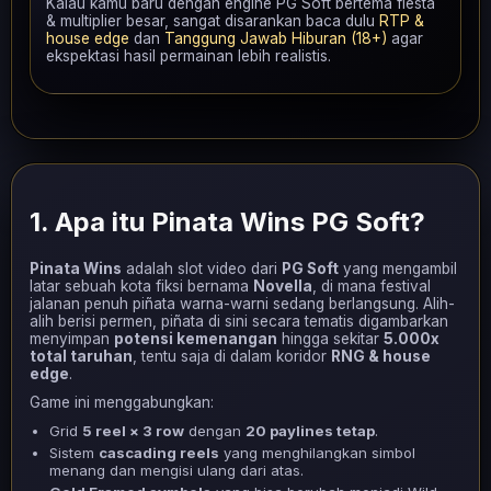
Kalau kamu baru dengan engine PG Soft bertema fiesta
& multiplier besar, sangat disarankan baca dulu
RTP &
house edge
dan
Tanggung Jawab Hiburan (18+)
agar
ekspektasi hasil permainan lebih realistis.
1. Apa itu Pinata Wins PG Soft?
Pinata Wins
adalah slot video dari
PG Soft
yang mengambil
latar sebuah kota fiksi bernama
Novella
, di mana festival
jalanan penuh piñata warna-warni sedang berlangsung. Alih-
alih berisi permen, piñata di sini secara tematis digambarkan
menyimpan
potensi kemenangan
hingga sekitar
5.000x
total taruhan
, tentu saja di dalam koridor
RNG & house
edge
.
Game ini menggabungkan:
Grid
5 reel × 3 row
dengan
20 paylines tetap
.
Sistem
cascading reels
yang menghilangkan simbol
menang dan mengisi ulang dari atas.