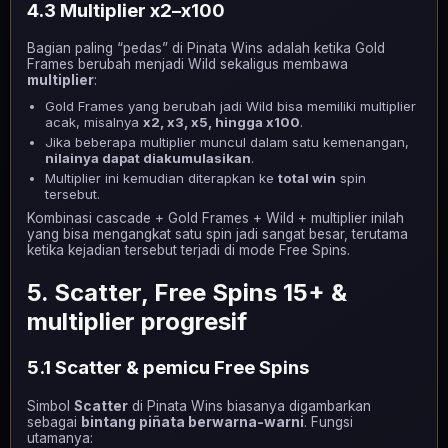
4.3 Multiplier x2–x100
Bagian paling “pedas” di Pinata Wins adalah ketika Gold
Frames berubah menjadi Wild sekaligus membawa
multiplier
:
Gold Frames yang berubah jadi Wild bisa memiliki multiplier
acak, misalnya
x2, x3, x5, hingga x100
.
Jika beberapa multiplier muncul dalam satu kemenangan,
nilainya dapat diakumulasikan
.
Multiplier ini kemudian diterapkan ke
total win
spin
tersebut.
Kombinasi cascade + Gold Frames + Wild + multiplier inilah
yang bisa mengangkat satu spin jadi sangat besar, terutama
ketika kejadian tersebut terjadi di mode Free Spins.
5. Scatter, Free Spins 15+ &
multiplier progresif
5.1 Scatter & pemicu Free Spins
Simbol
Scatter
di Pinata Wins biasanya digambarkan
sebagai
bintang piñata berwarna-warni
. Fungsi
utamanya: