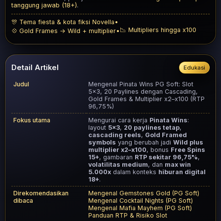
tanggung jawab (18+)
.
🎊 Tema fiesta & kota fiksi Novella
•
📉 Multipliers hingga x100
💠 Gold Frames → Wild + multiplier
•
Detail Artikel
Edukasi
Judul
Mengenal Pinata Wins PG Soft: Slot
5×3, 20 Paylines dengan Cascading,
Gold Frames & Multiplier x2–x100 (RTP
96,75%)
Fokus utama
Mengurai cara kerja
Pinata Wins
:
layout
5×3
,
20 paylines tetap
,
cascading reels
,
Gold Framed
symbols
yang berubah jadi
Wild plus
multiplier x2–x100
, bonus
Free Spins
15+
, gambaran
RTP sekitar 96,75%
,
volatilitas medium
, dan
max win
5.000x
dalam konteks
hiburan digital
18+
.
Direkomendasikan
Mengenal Gemstones Gold (PG Soft)
dibaca
Mengenal Cocktail Nights (PG Soft)
Mengenal Mafia Mayhem (PG Soft)
Panduan RTP & Risiko Slot