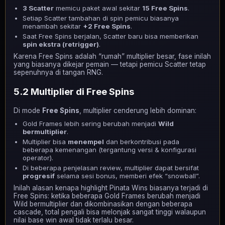
3 Scatter
memicu paket awal sekitar
15 Free Spins
.
Setiap Scatter tambahan di spin pemicu biasanya
menambah sekitar
+2 Free Spins
.
Saat Free Spins berjalan, Scatter baru bisa memberikan
spin ekstra (retrigger)
.
Karena Free Spins adalah “rumah” multiplier besar, fase inilah
yang biasanya dikejar pemain — tetapi pemicu Scatter tetap
sepenuhnya di tangan RNG.
5.2 Multiplier di Free Spins
Di mode
Free Spins
, multiplier cenderung lebih dominan:
Gold Frames lebih sering berubah menjadi
Wild
bermultiplier
.
Multiplier bisa
menempel
dan berkontribusi pada
beberapa kemenangan (tergantung versi & konfigurasi
operator).
Di beberapa penjelasan review, multiplier dapat bersifat
progresif
selama sesi bonus, memberi efek “snowball”.
Inilah alasan kenapa highlight Pinata Wins biasanya terjadi di
Free Spins: ketika beberapa Gold Frames berubah menjadi
Wild bermultiplier dan dikombinasikan dengan beberapa
cascade, total pengali bisa melonjak sangat tinggi walaupun
nilai base win awal tidak terlalu besar.