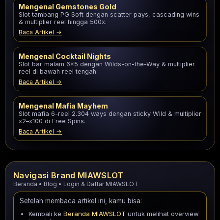
Mengenal Gemstones Gold
Slot tambang PG Soft dengan scatter pays, cascading wins
& multiplier reel hingga 500x.
Baca Artikel →
Mengenal Cocktail Nights
Slot bar malam 6×5 dengan Wilds-on-the-Way & multiplier
reel di bawah reel tengah.
Baca Artikel →
Mengenal Mafia Mayhem
Slot mafia 6-reel 2.304 ways dengan sticky Wild & multiplier
x2–x100 di Free Spins.
Baca Artikel →
Navigasi Brand MIAWSLOT
Beranda • Blog • Login & Daftar MIAWSLOT
Setelah membaca artikel ini, kamu bisa:
Kembali ke
Beranda MIAWSLOT
untuk melihat overview