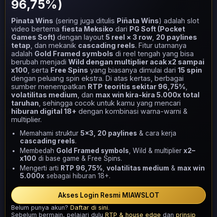
96,75%)
Pinata Wins
(sering juga ditulis
Piñata Wins
) adalah slot
video bertema
fiesta Meksiko
dari
PG Soft (Pocket
Games Soft)
dengan layout
5 reel × 3 row
,
20 paylines
tetap
, dan mekanik
cascading reels
. Fitur utamanya
adalah
Gold Framed symbols
di reel tengah yang bisa
berubah menjadi
Wild dengan multiplier acak x2 sampai
x100
, serta
Free Spins
yang biasanya dimulai dari
15 spin
dengan peluang spin ekstra. Di atas kertas, berbagai
sumber menempatkan
RTP teoritis sekitar 96,75%
,
volatilitas medium
, dan
max win kira-kira 5.000x total
taruhan
, sehingga cocok untuk kamu yang mencari
hiburan digital 18+
dengan kombinasi warna-warni &
multiplier.
Memahami struktur
5×3, 20 paylines
& cara kerja
cascading reels
.
Membedah
Gold Framed symbols
, Wild & multiplier
x2–
x100
di base game & Free Spins.
Mengerti arti
RTP 96,75%
,
volatilitas medium
&
max win
5.000x
sebagai hiburan 18+.
Akses Login Resmi MIAWSLOT
Belum punya akun?
Daftar di sini
.
Sebelum bermain, pelajari dulu
RTP & house edge
dan
prinsip