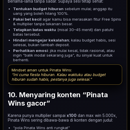
berlama-lama tanpa sadar. Supaya sesi tetap sehat:
Tentukan budget hiburan
sebelum mulai; anggap itu
uang yang boleh hilang 100%.
Pakai bet kecil
agar kamu bisa merasakan fitur Free Spins
& multiplier tanpa tekanan besar.
Tetapkan batas waktu
(misal 30–45 menit) dan patuhi
batas tersebut.
Hindari mengejar kekalahan
; kalau budget habis, sesi
selesai, bukan tambah deposit.
Perhatikan emosi
: jika mulai kesal, tidak rasional, atau
ingin “balik modal sekarang juga”, itu sinyal kuat untuk
berhenti.
Mindset aman untuk Pinata Wins:
“Ini cuma fiesta hiburan. Kalau waktuku atau budget
hiburan sudah habis, pestanya juga selesai.”
10. Menyaring konten “Pinata
Wins gacor”
Karena punya multiplier sampai
x100
dan max win 5.000x,
Pinata Wins sering dibawa-bawa di konten dengan judul:
“pola Pinata Wins anti rungkat”