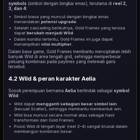
symbols
(simbol dengan bingkai emas), terutama di
reel 2,
3, dan 4
:
Simbol biasa yang muncul dengan bingkai emas
menandakan
potensi upgrade
.
Setelah cascading berikutnya, Gold Frames yang tersisa
dapat
berubah menjadi Wild
.
Dalam kondisi tertentu, Gold Frames ini juga dapat
menampilkan
nilai multiplier
.
Dalam base game, Gold Frames membantu menciptakan lebih
banyak Wild di area tengah grid, sehingga memperbesar
peluang kombinasi pada paylines yang melewati garis
tersebut.
4.2 Wild & peran karakter Aelia
Sosok perempuan bernama
Aelia
bertindak sebagai
symbol
Wild
:
Wild dapat
mengganti sebagian besar simbol lain
(kecuali Scatter), sehingga membantu membentuk win.
Wild bisa muncul secara normal atau sebagai hasil
transformasi dari Gold Frames.
Posisi Wild di tengah layar (reel 2–4) sangat krusial dalam
membangun kombinasi besar.