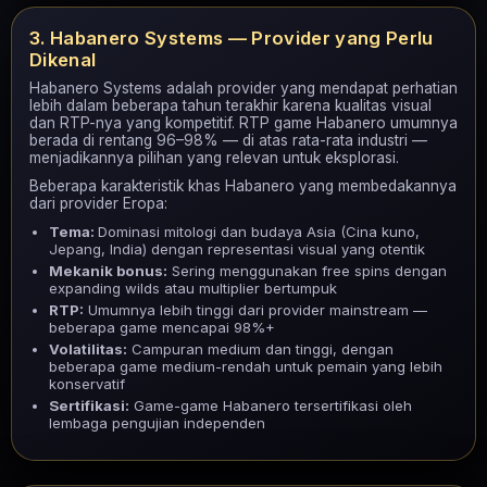
3. Habanero Systems — Provider yang Perlu
Dikenal
Habanero Systems adalah provider yang mendapat perhatian
lebih dalam beberapa tahun terakhir karena kualitas visual
dan RTP-nya yang kompetitif. RTP game Habanero umumnya
berada di rentang 96–98% — di atas rata-rata industri —
menjadikannya pilihan yang relevan untuk eksplorasi.
Beberapa karakteristik khas Habanero yang membedakannya
dari provider Eropa:
Tema:
Dominasi mitologi dan budaya Asia (Cina kuno,
Jepang, India) dengan representasi visual yang otentik
Mekanik bonus:
Sering menggunakan free spins dengan
expanding wilds atau multiplier bertumpuk
RTP:
Umumnya lebih tinggi dari provider mainstream —
beberapa game mencapai 98%+
Volatilitas:
Campuran medium dan tinggi, dengan
beberapa game medium-rendah untuk pemain yang lebih
konservatif
Sertifikasi:
Game-game Habanero tersertifikasi oleh
lembaga pengujian independen