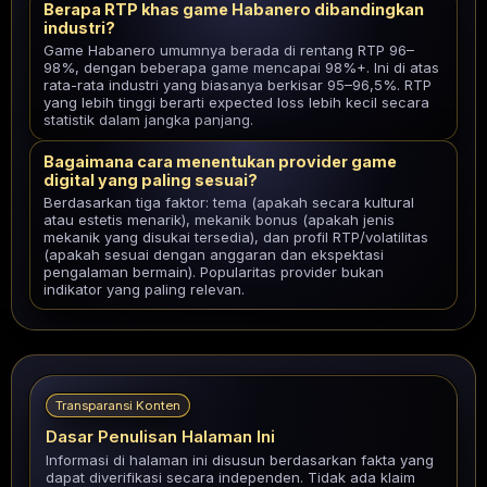
Berapa RTP khas game Habanero dibandingkan
industri?
Game Habanero umumnya berada di rentang RTP 96–
98%, dengan beberapa game mencapai 98%+. Ini di atas
rata-rata industri yang biasanya berkisar 95–96,5%. RTP
yang lebih tinggi berarti expected loss lebih kecil secara
statistik dalam jangka panjang.
Bagaimana cara menentukan provider game
digital yang paling sesuai?
Berdasarkan tiga faktor: tema (apakah secara kultural
atau estetis menarik), mekanik bonus (apakah jenis
mekanik yang disukai tersedia), dan profil RTP/volatilitas
(apakah sesuai dengan anggaran dan ekspektasi
pengalaman bermain). Popularitas provider bukan
indikator yang paling relevan.
Transparansi Konten
Dasar Penulisan Halaman Ini
Informasi di halaman ini disusun berdasarkan fakta yang
dapat diverifikasi secara independen. Tidak ada klaim