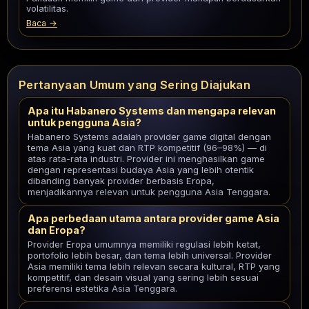
volatilitas.
Baca →
Pertanyaan Umum yang Sering Diajukan
Apa itu Habanero Systems dan mengapa relevan
untuk pengguna Asia?
Habanero Systems adalah provider game digital dengan
tema Asia yang kuat dan RTP kompetitif (96–98%) — di
atas rata-rata industri. Provider ini menghasilkan game
dengan representasi budaya Asia yang lebih otentik
dibanding banyak provider berbasis Eropa,
menjadikannya relevan untuk pengguna Asia Tenggara.
Apa perbedaan utama antara provider game Asia
dan Eropa?
Provider Eropa umumnya memiliki regulasi lebih ketat,
portofolio lebih besar, dan tema lebih universal. Provider
Asia memiliki tema lebih relevan secara kultural, RTP yang
kompetitif, dan desain visual yang sering lebih sesuai
preferensi estetika Asia Tenggara.