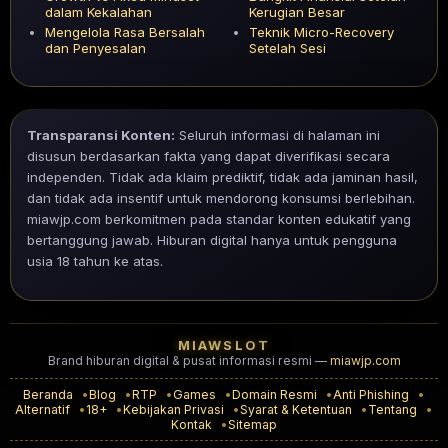
dalam Kekalahan
Kerugian Besar
Mengelola Rasa Bersalah
Teknik Micro-Recovery
dan Penyesalan
Setelah Sesi
Transparansi Konten:
Seluruh informasi di halaman ini
disusun berdasarkan fakta yang dapat diverifikasi secara
independen. Tidak ada klaim prediktif, tidak ada jaminan hasil,
dan tidak ada insentif untuk mendorong konsumsi berlebihan.
miawjp.com berkomitmen pada standar konten edukatif yang
bertanggung jawab. Hiburan digital hanya untuk pengguna
usia 18 tahun ke atas.
MIAWSLOT
Brand hiburan digital & pusat informasi resmi —
miawjp.com
Beranda
Blog
RTP
Games
Domain Resmi
Anti Phishing
Alternatif
18+
Kebijakan Privasi
Syarat & Ketentuan
Tentang
Kontak
Sitemap