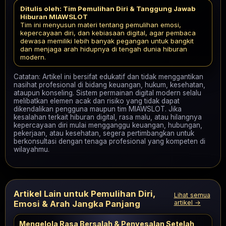
Ditulis oleh: Tim Pemulihan Diri & Tanggung Jawab
Hiburan MIAWSLOT
Tim ini menyusun materi tentang pemulihan emosi,
kepercayaan diri, dan kebiasaan digital, agar pembaca
dewasa memiliki lebih banyak pegangan untuk bangkit
dan menjaga arah hidupnya di tengah dunia hiburan
modern.
Catatan: Artikel ini bersifat edukatif dan tidak menggantikan
nasihat profesional di bidang keuangan, hukum, kesehatan,
ataupun konseling. Sistem permainan digital modern selalu
melibatkan elemen acak dan risiko yang tidak dapat
dikendalikan pengguna maupun tim MIAWSLOT. Jika
kesalahan terkait hiburan digital, rasa malu, atau hilangnya
kepercayaan diri mulai mengganggu keuangan, hubungan,
pekerjaan, atau kesehatan, segera pertimbangkan untuk
berkonsultasi dengan tenaga profesional yang kompeten di
wilayahmu.
Artikel Lain untuk Pemulihan Diri,
Lihat semua
Emosi & Arah Jangka Panjang
artikel →
Mengelola Rasa Bersalah & Penyesalan Setelah