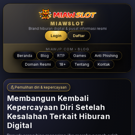
MIAWSLOT
Brand hiburan digital & pusat informasi resmi
Login
Daftar
MIAWJP.COM › BLOG
Beranda
Blog
RTP
Games
Anti Phishing
Domain Resmi
18+
Tentang
Kontak
💪
Pemulihan diri & kepercayaan
Membangun Kembali
Kepercayaan Diri
Setelah
Kesalahan Terkait Hiburan
Digital