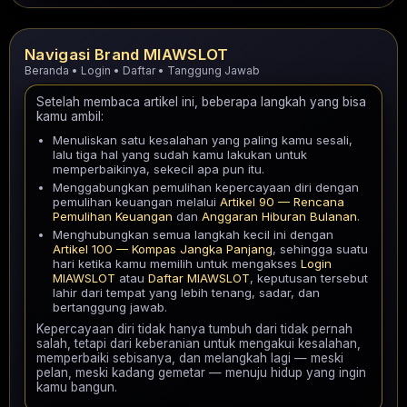
Navigasi Brand MIAWSLOT
Beranda • Login • Daftar • Tanggung Jawab
Setelah membaca artikel ini, beberapa langkah yang bisa
kamu ambil:
Menuliskan satu kesalahan yang paling kamu sesali,
lalu tiga hal yang sudah kamu lakukan untuk
memperbaikinya, sekecil apa pun itu.
Menggabungkan pemulihan kepercayaan diri dengan
pemulihan keuangan melalui
Artikel 90 — Rencana
Pemulihan Keuangan
dan
Anggaran Hiburan Bulanan
.
Menghubungkan semua langkah kecil ini dengan
Artikel 100 — Kompas Jangka Panjang
, sehingga suatu
hari ketika kamu memilih untuk mengakses
Login
MIAWSLOT
atau
Daftar MIAWSLOT
, keputusan tersebut
lahir dari tempat yang lebih tenang, sadar, dan
bertanggung jawab.
Kepercayaan diri tidak hanya tumbuh dari tidak pernah
salah, tetapi dari keberanian untuk mengakui kesalahan,
memperbaiki sebisanya, dan melangkah lagi — meski
pelan, meski kadang gemetar — menuju hidup yang ingin
kamu bangun.