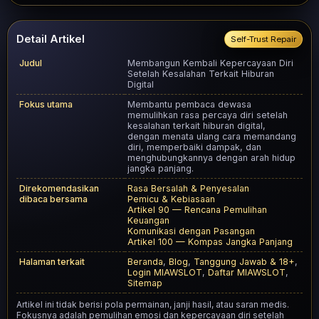
Detail Artikel
Self-Trust Repair
Judul
Membangun Kembali Kepercayaan Diri
Setelah Kesalahan Terkait Hiburan
Digital
Fokus utama
Membantu pembaca dewasa
memulihkan rasa percaya diri setelah
kesalahan terkait hiburan digital,
dengan menata ulang cara memandang
diri, memperbaiki dampak, dan
menghubungkannya dengan arah hidup
jangka panjang.
Direkomendasikan
Rasa Bersalah & Penyesalan
dibaca bersama
Pemicu & Kebiasaan
Artikel 90 — Rencana Pemulihan
Keuangan
Komunikasi dengan Pasangan
Artikel 100 — Kompas Jangka Panjang
Halaman terkait
Beranda
,
Blog
,
Tanggung Jawab & 18+
,
Login MIAWSLOT
,
Daftar MIAWSLOT
,
Sitemap
Artikel ini tidak berisi pola permainan, janji hasil, atau saran medis.
Fokusnya adalah pemulihan emosi dan kepercayaan diri setelah