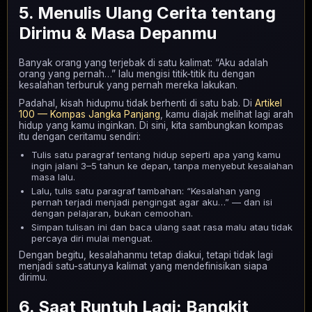
5. Menulis Ulang Cerita tentang
Dirimu & Masa Depanmu
Banyak orang yang terjebak di satu kalimat: “Aku adalah
orang yang pernah…” lalu mengisi titik-titik itu dengan
kesalahan terburuk yang pernah mereka lakukan.
Padahal, kisah hidupmu tidak berhenti di satu bab. Di
Artikel
100 — Kompas Jangka Panjang
, kamu diajak melihat lagi arah
hidup yang kamu inginkan. Di sini, kita sambungkan kompas
itu dengan ceritamu sendiri:
Tulis satu paragraf tentang hidup seperti apa yang kamu
ingin jalani 3–5 tahun ke depan, tanpa menyebut kesalahan
masa lalu.
Lalu, tulis satu paragraf tambahan: “Kesalahan yang
pernah terjadi menjadi pengingat agar aku…” — dan isi
dengan pelajaran, bukan cemoohan.
Simpan tulisan ini dan baca ulang saat rasa malu atau tidak
percaya diri mulai menguat.
Dengan begitu, kesalahanmu tetap diakui, tetapi tidak lagi
menjadi satu-satunya kalimat yang mendefinisikan siapa
dirimu.
6. Saat Runtuh Lagi: Bangkit