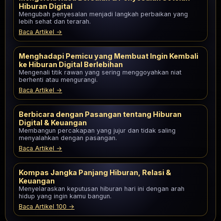
Hiburan Digital
Mengubah penyesalan menjadi langkah perbaikan yang
lebih sehat dan terarah.
Baca Artikel →
Menghadapi Pemicu yang Membuat Ingin Kembali
ke Hiburan Digital Berlebihan
Mengenali titik rawan yang sering menggoyahkan niat
berhenti atau mengurangi.
Baca Artikel →
Berbicara dengan Pasangan tentang Hiburan
Digital & Keuangan
Membangun percakapan yang jujur dan tidak saling
menyalahkan dengan pasangan.
Baca Artikel →
Kompas Jangka Panjang Hiburan, Relasi &
Keuangan
Menyelaraskan keputusan hiburan hari ini dengan arah
hidup yang ingin kamu bangun.
Baca Artikel 100 →