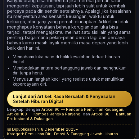
Banyak orang bisa menerima jika mereka pernah salah
mengambil keputusan, tapi jauh lebih sulit untuk kembali
percaya pada diri sendiri setelahnya. Apalagi jika kesalahan
itu menyentuh area sensitif: keuangan, waktu untuk
keluarga, atau janji yang pernah diucapkan. Artikel ini tidak
menghapus kenyataan bahwa kerugian dan luka bisa
terjadi, tetapi mengajakmu melihat satu sisi lain yang sama
penting: bagaimana pelan-pelan berdiri lagi dan percaya
bahwa kamu masih layak memiliki masa depan yang lebih
baik dari hari ini.
Memahami luka batin di balik kesalahan terkait hiburan
digital.
Membedakan antara bertanggung jawab dan menghukum
diri tanpa henti.
Menyusun langkah kecil yang realistis untuk memulihkan
kepercayaan diri.
Lanjut dari Artikel: Rasa Bersalah & Penyesalan
Setelah Hiburan Digital
Lengkapi dengan
Artikel 90 — Rencana Pemulihan Keuangan
,
Artikel 100 — Kompas Jangka Panjang
, dan
Artikel 88 — Bantuan
Profesional & Dukungan
.
📅 Dipublikasikan: 8 Desember 2025
•
Kategori: Pemulihan Diri, Emosi & Tanggung Jawab Hiburan