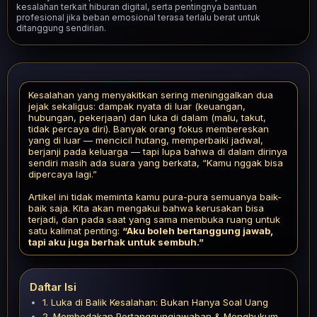
kesalahan terkait hiburan digital, serta pentingnya bantuan
profesional jika beban emosional terasa terlalu berat untuk
ditanggung sendirian.
Kesalahan yang menyakitkan sering meninggalkan dua
jejak sekaligus: dampak nyata di luar (keuangan,
hubungan, pekerjaan) dan luka di dalam (malu, takut,
tidak percaya diri). Banyak orang fokus membereskan
yang di luar — mencicil hutang, memperbaiki jadwal,
berjanji pada keluarga — tapi lupa bahwa di dalam dirinya
sendiri masih ada suara yang berkata, “Kamu nggak bisa
dipercaya lagi.”
Artikel ini tidak meminta kamu pura-pura semuanya baik-
baik saja. Kita akan mengakui bahwa kerusakan bisa
terjadi, dan pada saat yang sama membuka ruang untuk
satu kalimat penting:
“Aku boleh bertanggung jawab,
tapi aku juga berhak untuk sembuh.”
Daftar Isi
1. Luka di Balik Kesalahan: Bukan Hanya Soal Uang
2. Membedakan Pertanggungjawaban & Menghukum