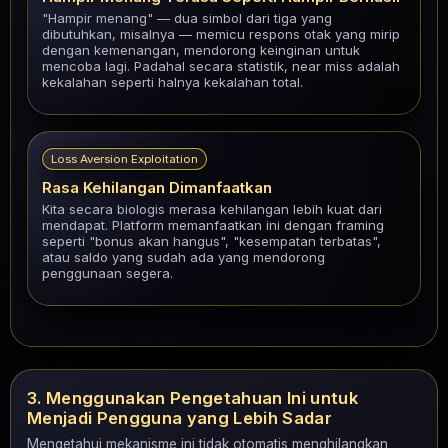
"Hampir menang" — dua simbol dari tiga yang
dibutuhkan, misalnya — memicu respons otak yang mirip
dengan kemenangan, mendorong keinginan untuk
mencoba lagi. Padahal secara statistik, near miss adalah
kekalahan seperti halnya kekalahan total.
Loss Aversion Exploitation
Rasa Kehilangan Dimanfaatkan
Kita secara biologis merasa kehilangan lebih kuat dari
mendapat. Platform memanfaatkan ini dengan framing
seperti "bonus akan hangus", "kesempatan terbatas",
atau saldo yang sudah ada yang mendorong
penggunaan segera.
3. Menggunakan Pengetahuan Ini untuk
Menjadi Pengguna yang Lebih Sadar
Mengetahui mekanisme ini tidak otomatis menghilangkan