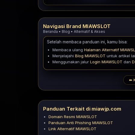
Navigasi Brand MIAWSLOT
Beranda • Blog • Alternatif & Akses
Setelah membaca panduan ini, kamu bisa:
Membaca ulang
Halaman Alternatif MIAWS
Menjelajahi
Blog MIAWSLOT
untuk artikel l
Menggunakan jalur
Login MIAWSLOT
dan
D
⬅ 
Panduan Terkait di miawjp.com
Domain Resmi MIAWSLOT
Panduan Anti Phishing MIAWSLOT
Link Alternatif MIAWSLOT