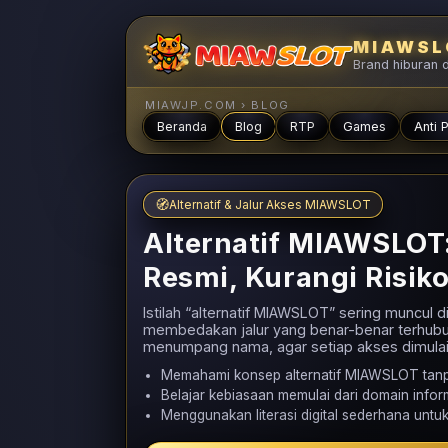
MIAWSL
Brand hiburan d
MIAWJP.COM › BLOG
Beranda
Blog
RTP
Games
Anti 
🧭
Alternatif & Jalur Akses MIAWSLOT
Alternatif MIAWSLOT:
Resmi, Kurangi Risik
Istilah “alternatif MIAWSLOT” sering muncul 
membedakan jalur yang benar-benar terhubu
menumpang nama, agar setiap akses dimulai d
Memahami konsep alternatif MIAWSLOT tanp
Belajar kebiasaan memulai dari domain info
Menggunakan literasi digital sederhana untu