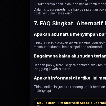
Sumbernya tidak jelas, dan ketika kamu menc
Dalam situasi seperti ini, sikap paling aman b
tidak perlu memaksakan.”
7. FAQ Singkat: Alternat
Apakah aku harus menyimpan ban
Tidak. Cukup biasakan dirimu memulai dari domai
membuat hidupmu lebih simpel dan terkontrol.
Bagaimana kalau aku sudah terlan
Jangan panik, tetapi segera hentikan aktivitas,
tanggung jawab hiburan.
Apakah informasi di artikel ini 
Tidak. Artikel ini justru dirancang untuk berja
melengkapi.
Ditulis oleh: Tim Alternatif Akses & Litera