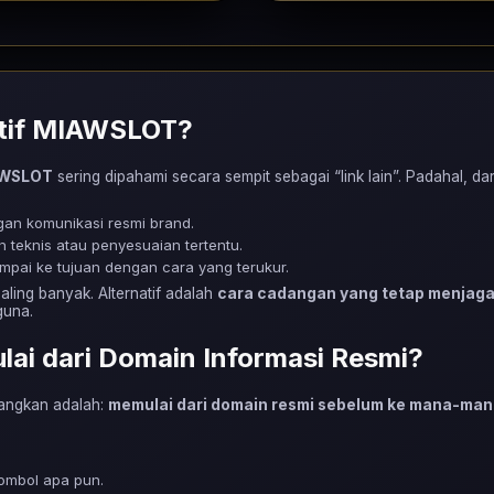
atif MIAWSLOT?
IAWSLOT
sering dipahami secara sempit sebagai “link lain”. Padahal, dar
an komunikasi resmi brand.
 teknis atau penyesuaian tertentu.
pai ke tujuan dengan cara yang terukur.
paling banyak. Alternatif adalah
cara cadangan yang tetap menjaga 
guna.
lai dari Domain Informasi Resmi?
nangkan adalah:
memulai dari domain resmi sebelum ke mana-ma
ombol apa pun.