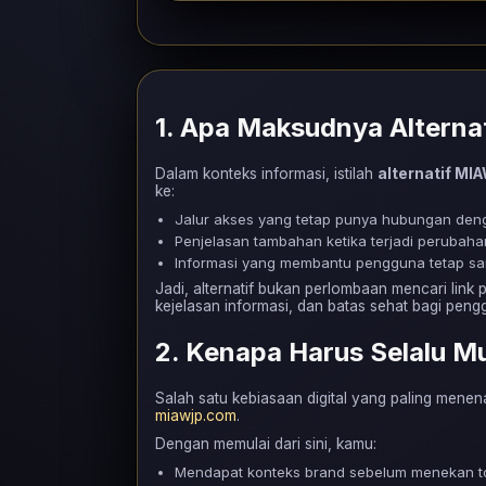
1. Apa Maksudnya Altern
Dalam konteks informasi, istilah
alternatif M
ke:
Jalur akses yang tetap punya hubungan deng
Penjelasan tambahan ketika terjadi perubahan
Informasi yang membantu pengguna tetap sam
Jadi, alternatif bukan perlombaan mencari link 
kejelasan informasi, dan batas sehat bagi peng
2. Kenapa Harus Selalu Mu
Salah satu kebiasaan digital yang paling mene
miawjp.com
.
Dengan memulai dari sini, kamu:
Mendapat konteks brand sebelum menekan t