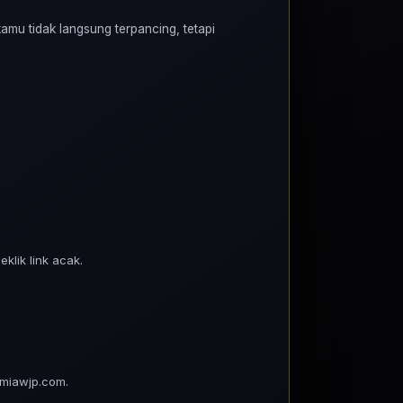
kamu tidak langsung terpancing, tetapi
klik link acak.
 miawjp.com.