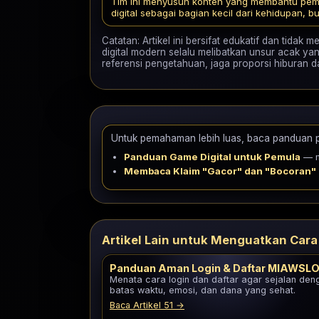
Tim ini menyusun konten yang membantu pemb
digital sebagai bagian kecil dari kehidupan, 
Catatan: Artikel ini bersifat edukatif dan tida
digital modern selalu melibatkan unsur acak y
referensi pengetahuan, jaga proporsi hiburan d
Untuk pemahaman lebih luas, baca panduan 
Panduan Game Digital untuk Pemula
— m
Membaca Klaim "Gacor" dan "Bocoran" S
Artikel Lain untuk Menguatkan Car
Panduan Aman Login & Daftar MIAWSL
Menata cara login dan daftar agar sejalan den
batas waktu, emosi, dan dana yang sehat.
Baca Artikel 51 →