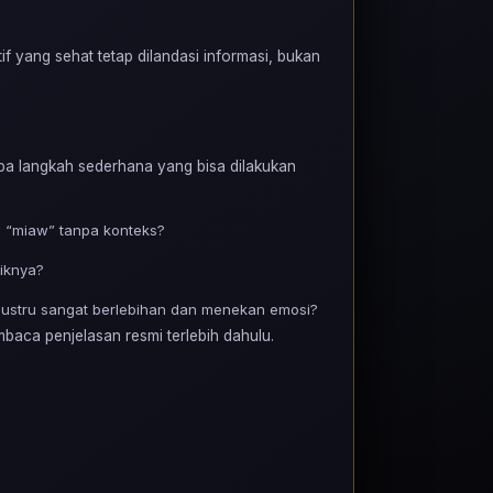
if yang sehat tetap dilandasi informasi, bukan
pa langkah sederhana yang bisa dilakukan
 “miaw” tanpa konteks?
liknya?
 justru sangat berlebihan dan menekan emosi?
mbaca penjelasan resmi terlebih dahulu.