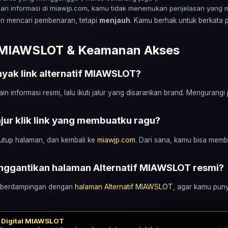
ari informasi di miawjp.com, kamu tidak menemukan penjelasan yang m
ukan mencari pembenaran, tetapi
menjauh
. Kamu berhak untuk berkata pa
if MIAWSLOT & Keamanan Akses
yak link alternatif MIAWSLOT?
n informasi resmi, lalu ikuti jalur yang disarankan brand. Mengurangi 
jur klik link yang membuatku ragu?
 tutup halaman, dan kembali ke
miawjp.com
. Dari sana, kamu bisa memba
menggantikan halaman Alternatif MIAWSLOT resmi?
lan berdampingan dengan
halaman Alternatif MIAWSLOT
, agar kamu pun
si Digital MIAWSLOT